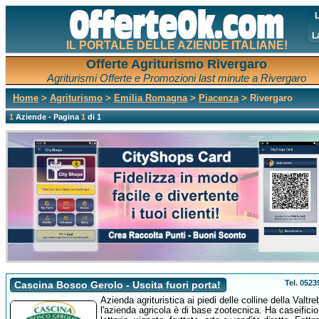
L
L
IL PORTALE DELLE AZIENDE ITALIANE!
Offerte Agriturismo Rivergaro
Agriturismi Offerte e Promozioni last minute a Rivergaro
Home
>
Agriturismo
>
Emilia Romagna
>
Piacenza
> Rivergaro
1
Aziende - Pagina
1
di 1
Tel. 052
Cascina Bosco Gerolo - Uscita fuori porta!
Azienda agrituristica ai piedi delle colline della Valtre
l'azienda agricola è di base zootecnica. Ha caseificio