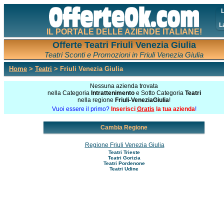
L
L
IL PORTALE DELLE AZIENDE ITALIANE!
Offerte Teatri Friuli Venezia Giulia
Teatri Sconti e Promozioni in Friuli Venezia Giulia
Home
>
Teatri
> Friuli Venezia Giulia
Nessuna azienda trovata
nella Categoria
Intrattenimento
e Sotto Categoria
Teatri
nella regione
Friuli-VeneziaGiulia
!
Vuoi essere il primo?
Inserisci
Gratis
la tua azienda
!
Cambia Regione
Regione Friuli Venezia Giulia
Teatri Trieste
Teatri Gorizia
Teatri Pordenone
Teatri Udine