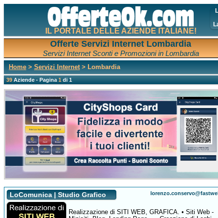
L
L
IL PORTALE DELLE AZIENDE ITALIANE!
Offerte Servizi Internet Lombardia
Servizi Internet Sconti e Promozioni in Lombardia
Home
>
Servizi Internet
> Lombardia
39
Aziende - Pagina
1
di 1
lorenzo.conservo@fastweb
LoComunica | Studio Grafico
Realizzazione di SITI WEB, GRAFICA. • Siti Web -