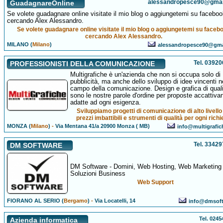
alessandropesce90@gmai
GuadagnareOnline
Se volete guadagnare online visitate il mio blog o aggiungetemi su faceboo
cercando Alex Alessandro.
Se volete guadagnare online visitate il mio blog o aggiungetemi su faceb
cercando Alex Alessandro.
MILANO (
Milano
)
alessandropesce90@gma
Tel. 0392
PROFESSIONISTI DELLA COMUNICAZIONE
Multigrafiche è un'azienda che non si occupa solo di
pubblicità, ma anche dello sviluppo di idee vincenti n
campo della comunicazione. Design e grafica di quali
sono le nostre parole d'ordine per proposte accattivan
adatte ad ogni esigenza.
Sviluppiamo progetti di comunicazione di alto livell
prezzi imbattibili e strumenti di qualità per ogni richi
MONZA (
Milano
)
-
Via Mentana 41/a 20900 Monza ( MB)
info@multigrafi
Tel. 3342
DM SOFTWARE
DM Software - Domini, Web Hosting, Web Marketing
Soluzioni Business
Web Support
FIORANO AL SERIO (
Bergamo
)
-
Via Locatelli, 14
info@dmsoft
Tel. 024
Azienda informatica