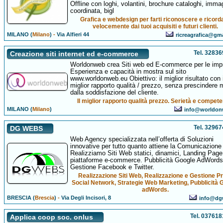
Offline con loghi, volantini, brochure cataloghi, imma
coordinata, bigl
Grafica e webdesign per farti riconoscere e ricord
velocemente dai tuoi acquisiti e futuri clienti.
MILANO (
Milano
)
-
Via Alfieri 44
ricreagrafica@gm
Tel. 3283
Creazione siti internet ed e-commerce
Worldonweb crea Siti web ed E-commerce per le imp
Esperienza e capacità in mostra sul sito
www.worldonweb.eu Obiettivo: il miglior risultato con i
miglior rapporto qualità / prezzo, senza prescindere m
dalla soddisfazione del cliente.
Il miglior rapporto qualità prezzo. Serietà e compete
MILANO (
Milano
)
info@worldon
Tel. 3296
DG WEBS
Web Agency specializzata nell’offerta di Soluzioni
innovative per tutto quanto attiene la Comunicazion
Realizziamo Siti Web statici, dinamici, Landing Page
piattaforme e-commerce. Pubblicità Google AdWords
Gestione Facebook e Twitter.
Realizzazione Siti Web, Realizzazione e Gestione Pro
Social Network, Strategie Web Marketing, Pubblicità 
adWords.
BRESCIA (
Brescia
)
-
Via Degli Incisori, 8
info@dg
Tel. 03761
Applica coop soc. onlus