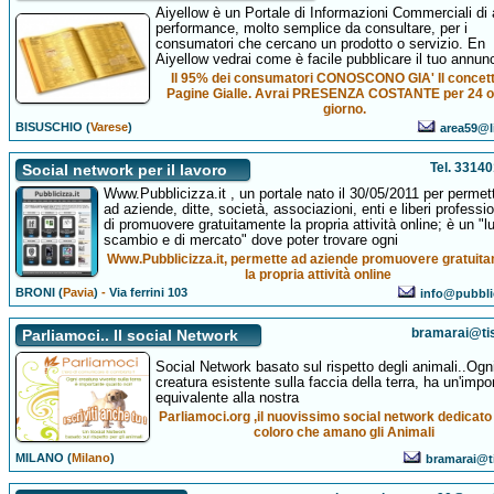
Aiyellow è un Portale di Informazioni Commerciali di 
performance, molto semplice da consultare, per i
consumatori che cercano un prodotto o servizio. En
Aiyellow vedrai come è facile pubblicare il tuo annunc
Il 95% dei consumatori CONOSCONO GIA' Il concett
Pagine Gialle. Avrai PRESENZA COSTANTE per 24 o
giorno.
BISUSCHIO (
Varese
)
area59@li
Tel. 3314
Social network per il lavoro
Www.Pubblicizza.it , un portale nato il 30/05/2011 per permet
ad aziende, ditte, società, associazioni, enti e liberi professio
di promuovere gratuitamente la propria attività online; è un "l
scambio e di mercato" dove poter trovare ogni
Www.Pubblicizza.it, permette ad aziende promuovere gratuit
la propria attività online
BRONI (
Pavia
)
-
Via ferrini 103
info@pubblic
bramarai@tisc
Parliamoci.. Il social Network
Social Network basato sul rispetto degli animali..Ogn
creatura esistente sulla faccia della terra, ha un'imp
equivalente alla nostra
Parliamoci.org ,il nuovissimo social network dedicato a
coloro che amano gli Animali
MILANO (
Milano
)
bramarai@ti