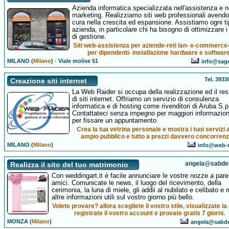
Azienda informatica specializzata nell'assistenza e 
marketing. Realizziamo siti web professionali avend
cura nella crescita ed espansione. Assistiamo ogni ti
azienda, in particolare chi ha bisogno di ottimizzare i
di gestione.
Siti web-assistenza per aziende-reti lan- e-commerce-
per dipendenti- installazione hardware e software
MILANO (
Milano
)
-
Viale molise 51
info@sage
Tel. 393
Creazione siti internet
La Web Raider si occupa della realizzazione ed il res
di siti internet. Offriamo un servizio di consulenza
informatica e di hosting come rivenditori di Aruba S.p
Contattateci senza impegno per maggiori informazion
per fissare un appuntamento
Crea la tua vetrina personale e mostra i tuoi servizi 
ampio pubblico e tutto a prezzi davvero concorrenzi
MILANO (
Milano
)
info@web-ra
angela@sabdes
Realizza il sito del tuo matrimonio
Con weddingart.it è facile annunciare le vostre nozze a pare
amici. Comunicate le news, il luogo del ricevimento, della
cerimonia, la luna di miele, gli addii al nubilato e celibato e 
altre informazioni utili sul vostro giorno più bello.
Volete provare? allora scegliete il vostro stile, visualizzate l
registrate il vostro account e provate gratis 7 giorni.
MONZA (
Milano
)
angela@sabde