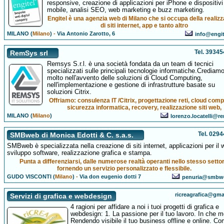
responsive, creazione di applicazioni per iPhone e dispositivi
mobile, analisi SEO, web marketing e buzz marketing.
Engitel è una agenzia web di Milano che si occupa della realiz
di siti internet, app e tanto altro
MILANO (
Milano
)
-
Via Antonio Zarotto, 6
info@engi
Tel. 3934
RemSys srl
Remsys S.r.l. è una società fondata da un team di tecnici
specializzati sulle principali tecnologie informatiche.Crediam
molto nell'avvento delle soluzioni di Cloud Computing,
nell'implementazione e gestione di infrastrutture basate su
soluzioni Citrix.
Offriamo: consulenza IT /Citrix, progettazione reti, cloud comp
sicurezza informatica, recovery, realizzazione siti web,
MILANO (
Milano
)
lorenzo.locatelli@re
Tel. 029
SMBweb di Monica Edotti & C. s.a.s.
SMBweb è specializzata nella creazione di siti internet, applicazioni per il 
sviluppo software, realizzazione grafica e stampa.
Punta a differenziarsi, dalle numerose realtà operanti nello stesso settor
fornendo un servizio personalizzato e flessibile.
GUDO VISCONTI (
Milano
)
-
Via don eugenio dotti 7
penuria@smbwe
ricreagrafica@gma
Servizi di grafica e webdesign
4 ragioni per affidare a noi i tuoi progetti di grafica e
webdesign: 1. La passione per il tuo lavoro. In che 
Rendendo visibile il tuo business offline e online. C