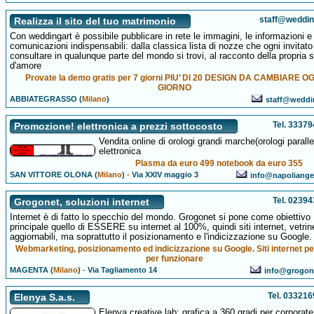
staff@wedding
Realizza il sito del tuo matrimonio
Con weddingart è possibile pubblicare in rete le immagini, le informazioni e 
comunicazioni indispensabili: dalla classica lista di nozze che ogni invitato
consultare in qualunque parte del mondo si trovi, al racconto della propria s
d'amore
Provate la demo gratis per 7 giorni PIU’ DI 20 DESIGN DA CAMBIARE O
GIORNO
ABBIATEGRASSO (
Milano
)
staff@weddin
Tel. 3337
Promozione! elettronica a prezzi sottocosto
Vendita online di orologi grandi marche(orologi paralle
elettronica
Plasma da euro 499 notebook da euro 355
SAN VITTORE OLONA (
Milano
)
-
Via XXIV maggio 3
info@napoliange
Tel. 0239
Grogonet, soluzioni internet
Internet è di fatto lo specchio del mondo. Grogonet si pone come obiettivo
principale quello di ESSERE su internet al 100%, quindi siti internet, vetrin
aggiornabili, ma soprattutto il posizionamento e l'indicizzazione su Google.
Webmarketing, posizionamento ed indicizzazione su Google. Siti internet pe
per funzionare
MAGENTA (
Milano
)
-
Via Tagliamento 14
info@grogon
Tel. 03321
Elenya S.a.s.
Elenya creative lab: grafica a 360 gradi per corporate