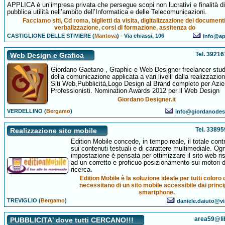
APPLICA è un’impresa privata che persegue scopi non lucrativi e finalità di
pubblica utilità nell’ambito dell’Informatica e delle Telecomunicazioni.
Facciamo siti, Cd roma, biglietti da visita, digitalizzazione dei documenti
verbalizzazione, corsi di formazione, assitenza do
CASTIGLIONE DELLE STIVIERE (
Mantova
)
-
Via chiassi, 106
info@app
Tel. 3921
Web Design e Grafica
Giordano Gaetano , Graphic e Web Designer freelancer stu
della comunicazione applicata a vari livelli dalla realizzazion
Siti Web,Pubblicità,Logo Design al Brand completo per Azi
Professionisti. Nomination Awards 2012 per il Web Design
Giordano Designer.it
VERDELLINO (
Bergamo
)
info@giordanodesi
Tel. 3389
Realizzazione sito mobile
Edition Mobile concede, in tempo reale, il totale contr
sui contenuti testuali e di carattere multimediale. Ogn
impostazione è pensata per ottimizzare il sito web ri
ad un corretto e proficuo posizionamento sui motori d
ricerca.
Edition Mobile è la soluzione ideale per tutti coloro
necessitano di un sito mobile accessibile dai princi
smartphone.
TREVIGLIO (
Bergamo
)
daniele.daiuto@vir
area59@lib
PUBBLICITA' dove tutti CERCANO!!!