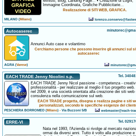
Minisiti, Blog, Landing Page... • Creazione di Loghi,
Immagine Coordinata, Grafiche Pubblicitarie...
Realizzazione di SITI WEB, GRAFICA.
MILANO (
Milano
)
lorenzo.conservo@fastwe
minutorec@gmai
Autocaserec
Annunci Auto case e volantimo
Cerchiamo persone che possono inserire gli annunci sul sit
autocaserec
AGRA (
Varese
)
minutorec@gma
Tel. 3404
EACH TRADE Jenny Nicolini s.p.
EACH TRADE Jenny Nicol passione - competenza - creativi
professionalità - per realizzare al meglio il tuo progetto web
nel 2009, è una società orientata alla creazione dei siti web 
consulenza nella comunicazione sul web.
EACH TRADE progetta, disegna e realizza pagine e siti 
personalizzati, secondo le specifiche esigenze del client
PESCHIERA BORROMEO (
Milano
)
-
Via Buzzoni 5/B
webmaster@each-tra
Tel. 0291
ERRE-VI
Nata nel 1993, l'Azienda si rivolge al mercato nazion
ormai da diversi anni. Tutto è volto alla produzione e