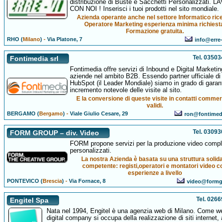
distribuzione di Buste e Sacchetti Personalizzati. 
CON NOI ! Inserisci i tuoi prodotti nel sito mondiale.
Azienda operante anche nel settore Informatico ric
Operatore Marketing esperienza minima richiest
Formazione gratuita.
RHO (
Milano
)
-
Via Platone, 7
info@erre
Tel. 0350
Fontimedia srl
Fontimedia offre servizi di Inbound e Digital Marketin
aziende nel ambito B2B. Essendo partner ufficiale di
HubSpot (il Leader Mondiale) siamo in grado di garan
incremento notevole delle visite al sito.
E la conversione di queste visite in contatti commer
validi.
BERGAMO (
Bergamo
)
-
Viale Giulio Cesare, 29
ron@fontimed
Tel. 0309
FORM GROUP – div. Video
FORM propone servizi per la produzione video compl
personalizzati.
La nostra Azienda è basata su una struttura solid
competente: registi,operatori e montatori video c
esperienze a livello
PONTEVICO (
Brescia
)
-
Via Fornace, 8
video@formg
Tel. 026
Engitel Spa
Nata nel 1994, Engitel è una agenzia web di Milano. Come w
digital company si occupa della realizzazione di siti internet,