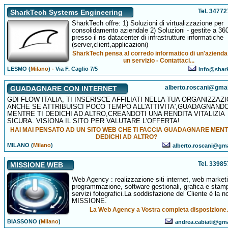
Tel. 3477
SharkTech Systems Engineering
SharkTech offre: 1) Soluzioni di virtualizzazione per
consolidamento aziendale 2) Soluzioni - gestite a 360
presso il ns datacenter di infrastrutture informatiche
(server,client,applicazioni)
SharkTech pensa al corredo informatico di un'aziend
un servizio - Contattaci...
LESMO (
Milano
)
-
Via F. Caglio 7/5
info@shark
alberto.roscani@gma
GUADAGNARE CON INTERNET
GDI FLOW ITALIA, TI INSERISCE AFFILIATI NELLA TUA ORGANIZZAZ
ANCHE SE ATTRIBUISCI POCO TEMPO ALL'ATTIVITA',GUADAGNAND
MENTRE TI DEDICHI AD ALTRO,CREANDOTI UNA RENDITA VITALIZIA
SICURA. VISIONA IL SITO PER VALUTARE L'OFFERTA!
HAI MAI PENSATO AD UN SITO WEB CHE TI FACCIA GUADAGNARE MENT
DEDICHI AD ALTRO?
MILANO (
Milano
)
alberto.roscani@gm
Tel. 3398
MISSIONE WEB
Web Agency : realizzazione siti internet, web market
programmazione, software gestionali, grafica e stam
servizi fotografici.La soddisfazione del Cliente è la n
MISSIONE.
La Web Agency a Vostra completa disposizione
BIASSONO (
Milano
)
andrea.cabiati@gm