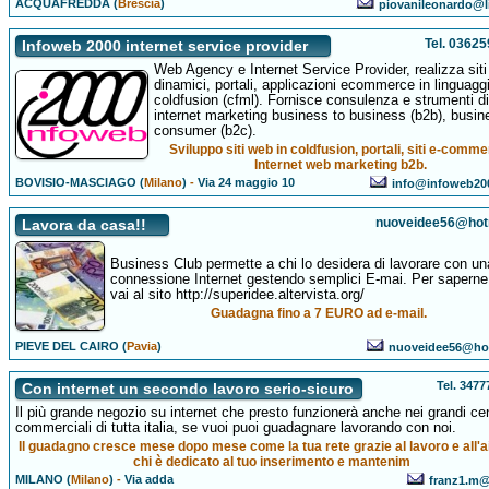
ACQUAFREDDA (
Brescia
)
piovanileonardo@li
Tel. 0362
Infoweb 2000 internet service provider
Web Agency e Internet Service Provider, realizza sit
dinamici, portali, applicazioni ecommerce in linguagg
coldfusion (cfml). Fornisce consulenza e strumenti di
internet marketing business to business (b2b), busin
consumer (b2c).
Sviluppo siti web in coldfusion, portali, siti e-comme
Internet web marketing b2b.
BOVISIO-MASCIAGO (
Milano
)
-
Via 24 maggio 10
info@infoweb20
nuoveidee56@hotm
Lavora da casa!!
Business Club permette a chi lo desidera di lavorare con un
connessione Internet gestendo semplici E-mai. Per saperne 
vai al sito http://superidee.altervista.org/
Guadagna fino a 7 EURO ad e-mail.
PIEVE DEL CAIRO (
Pavia
)
nuoveidee56@hot
Tel. 347
Con internet un secondo lavoro serio-sicuro
Il più grande negozio su internet che presto funzionerà anche nei grandi cen
commerciali di tutta italia, se vuoi puoi guadagnare lavorando con noi.
Il guadagno cresce mese dopo mese come la tua rete grazie al lavoro e all'ai
chi è dedicato al tuo inserimento e mantenim
MILANO (
Milano
)
-
Via adda
franz1.m@a