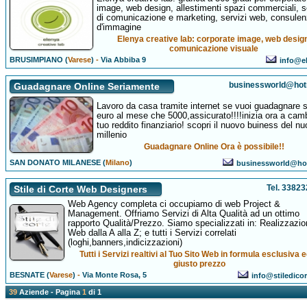
image, web design, allestimenti spazi commerciali, s
di comunicazione e marketing, servizi web, consule
d'immagine
Elenya creative lab: corporate image, web desig
comunicazione visuale
BRUSIMPIANO (
Varese
)
-
Via Abbiba 9
info@el
businessworld@hotm
Guadagnare Online Seriamente
Lavoro da casa tramite internet se vuoi guadagnare 
euro al mese che 5000,assicurato!!!!inizia ora a camb
tuo reddito finanziario! scopri il nuovo buiness del n
millenio
Guadagnare Online Ora è possibile!!
SAN DONATO MILANESE (
Milano
)
businessworld@hot
Tel. 3382
Stile di Corte Web Designers
Web Agency completa ci occupiamo di web Project &
Management. Offriamo Servizi di Alta Qualità ad un ottimo
rapporto Qualità/Prezzo. Siamo specializzati in: Realizzazion
Web dalla A alla Z; e tutti i Servizi correlati
(loghi,banners,indicizzazioni)
Tutti i Servizi realtivi al Tuo Sito Web in formula esclusiva e
giusto prezzo
BESNATE (
Varese
)
-
Via Monte Rosa, 5
info@stiledico
39
Aziende - Pagina
1
di 1