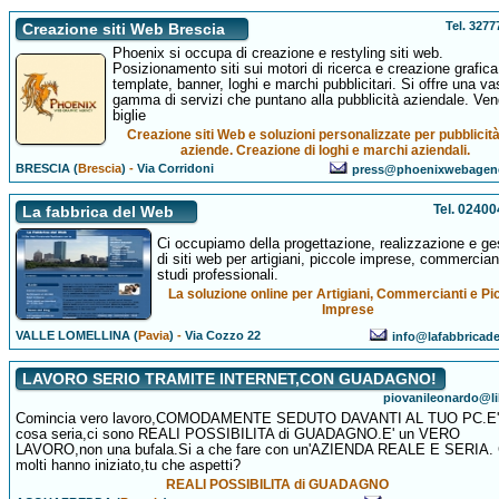
Tel. 327
Creazione siti Web Brescia
Phoenix si occupa di creazione e restyling siti web.
Posizionamento siti sui motori di ricerca e creazione grafica
template, banner, loghi e marchi pubblicitari. Si offre una va
gamma di servizi che puntano alla pubblicità aziendale. Ven
biglie
Creazione siti Web e soluzioni personalizzate per pubblicit
aziende. Creazione di loghi e marchi aziendali.
BRESCIA (
Brescia
)
-
Via Corridoni
press@phoenixwebagen
Tel. 0240
La fabbrica del Web
Ci occupiamo della progettazione, realizzazione e ge
di siti web per artigiani, piccole imprese, commercian
studi professionali.
La soluzione online per Artigiani, Commercianti e Pi
Imprese
VALLE LOMELLINA (
Pavia
)
-
Via Cozzo 22
info@lafabbricade
LAVORO SERIO TRAMITE INTERNET,CON GUADAGNO!
piovanileonardo@li
Comincia vero lavoro,COMODAMENTE SEDUTO DAVANTI AL TUO PC.E'
cosa seria,ci sono REALI POSSIBILITA di GUADAGNO.E' un VERO
LAVORO,non una bufala.Si a che fare con un'AZIENDA REALE E SERIA. 
molti hanno iniziato,tu che aspetti?
REALI POSSIBILITA di GUADAGNO