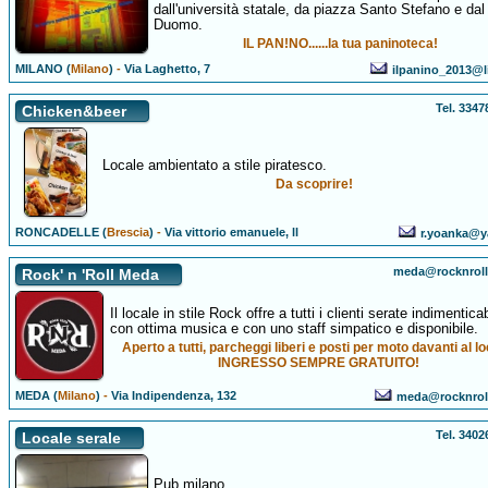
dall'università statale, da piazza Santo Stefano e dal
Duomo.
IL PAN!NO......la tua paninoteca!
MILANO (
Milano
)
-
Via Laghetto, 7
ilpanino_2013@li
Tel. 334
Chicken&beer
Locale ambientato a stile piratesco.
Da scoprire!
RONCADELLE (
Brescia
)
-
Via vittorio emanuele, ll
r.yoanka@y
meda@rocknrollc
Rock' n 'Roll Meda
Il locale in stile Rock offre a tutti i clienti serate indimenticab
con ottima musica e con uno staff simpatico e disponibile.
Aperto a tutti, parcheggi liberi e posti per moto davanti al lo
INGRESSO SEMPRE GRATUITO!
MEDA (
Milano
)
-
Via Indipendenza, 132
meda@rocknroll
Tel. 340
Locale serale
Pub milano