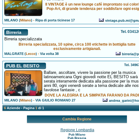
Il VINTAGE è un new lounge café improntato sui colori
Pop-Art, di grande tendenza per soddisfare ogni esi
MILANO (
Milano
)
-
Ripa di porta ticinese 17
vintage.pub.mi@gma
Tel. 0341
Birreria
Birreria specializzata
Birreria specializzata, 10 spine, circa 100 etichette in bottiglia tutte
esclusivamente artigianali.
MALGRATE (
Lecco
)
-
Via volta 38
birreria@p
Tel. 349
PUB EL BESITO
Ballare, ascoltare, vivere la passione per la musica
latinoamericana Ogni giovedì notte EL BESITO sarà
serata interamente dedicata alla passione per la mus
anni 80, ogni venerdi serate a tema dedicate alle nos
favolose fantasie , c
DOVE LA ALEGRIA E LA SIMPATIA FARANO DA PA
MILANO (
Milano
)
-
VIA GIULIO ROMANO 27
andrea_garini@hot
6
Aziende - Pagina
1
di 1
Cambia Regione
Regione Lombardia
Pub Milano
Pub Brescia