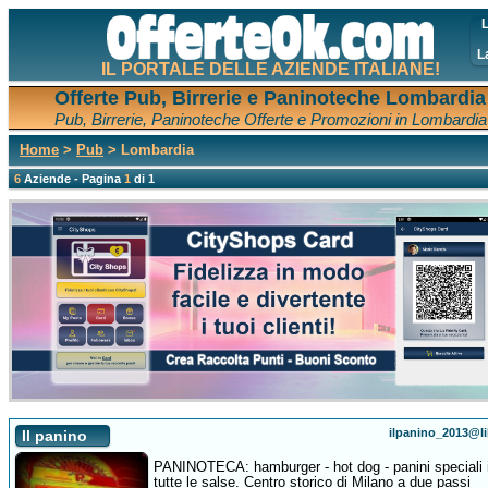
L
L
IL PORTALE DELLE AZIENDE ITALIANE!
Offerte Pub, Birrerie e Paninoteche Lombardia
Pub, Birrerie, Paninoteche Offerte e Promozioni in Lombardia
Home
>
Pub
> Lombardia
6
Aziende - Pagina
1
di 1
ilpanino_2013@li
Il panino
PANINOTECA: hamburger - hot dog - panini speciali 
tutte le salse. Centro storico di Milano a due passi