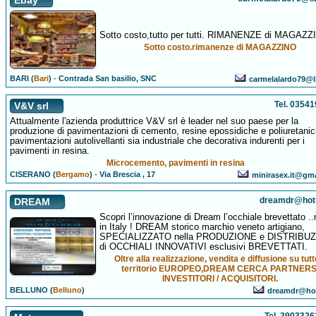
Ebay
Sotto costo,tutto per tutti. RIMANENZE di MAGAZZ
Sotto costo.rimanenze di MAGAZZINO
BARI (
Bari
)
-
Contrada San basilio, SNC
carmelalardo79@li
Tel. 0354
V&V srl
Attualmente l'azienda produttrice V&V srl è leader nel suo paese per la
produzione di pavimentazioni di cemento, resine epossidiche e poliuretanic
pavimentazioni autolivellanti sia industriale che decorativa indurenti per i
pavimenti in resina.
Microcemento, pavimenti in resina
CISERANO (
Bergamo
)
-
Via Brescia , 17
minirasex.it@gm
dreamdr@hotm
DREAM
Scopri l’innovazione di Dream l’occhiale brevettato .
in Italy ! DREAM storico marchio veneto artigiano,
SPECIALIZZATO nella PRODUZIONE e DISTRIBU
di OCCHIALI INNOVATIVI esclusivi BREVETTATI.
Oltre alla realizzazione, vendita e diffusione su tutto
territorio EUROPEO,DREAM CERCA PARTNERS
INVESTITORI / ACQUISITORI.
BELLUNO (
Belluno
)
dreamdr@hot