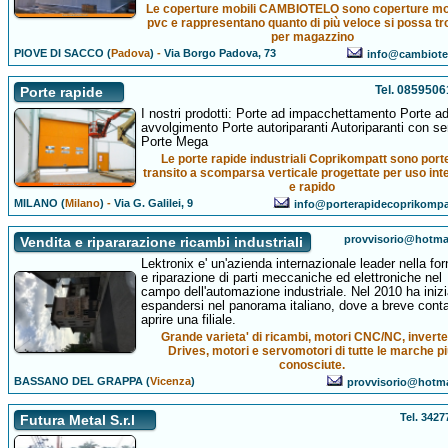
Le coperture mobili CAMBIOTELO sono coperture mob
pvc e rappresentano quanto di più veloce si possa t
per magazzino
PIOVE DI SACCO (
Padova
)
-
Via Borgo Padova, 73
info@cambiote
Tel. 085950
Porte rapide
I nostri prodotti: Porte ad impacchettamento Porte a
avvolgimento Porte autoriparanti Autoriparanti con s
Porte Mega
Le porte rapide industriali Coprikompatt sono porte
transito a scomparsa verticale progettate per uso int
e rapido
MILANO (
Milano
)
-
Via G. Galilei, 9
info@porterapidecoprikomp
provvisorio@hotma
Vendita e ripararazione ricambi industriali
Lektronix e' un'azienda internazionale leader nella for
e riparazione di parti meccaniche ed elettroniche nel
campo dell'automazione industriale. Nel 2010 ha iniz
espandersi nel panorama italiano, dove a breve conta
aprire una filiale.
Grande varieta' di ricambi, motori CNC/NC, inverte
Drives, motori e servomotori di tutte le marche pi
conosciute.
BASSANO DEL GRAPPA (
Vicenza
)
provvisorio@hotm
Tel. 342
Futura Metal S.r.l