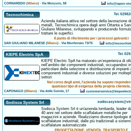
CORNAREDO (
Milano
)
-
Via Monzoro, 58
info@tapes-st
Tel. 0298
Tecnochimica
Azienda italiana attiva nel settore della lavorazione d
metalli, Tecnochimica opera dagli anni Ottanta a San
Giuliano Milanese, sviluppando e producendo formula
trattare le superfici.
Il punto di riferimento per i processi galvanici
SAN GIULIANO MILANESE (
Milano
)
-
Via Monferrato 73/75
info@tecnochim
Tel. 02
KIEPE Electric SpA
KIEPE Electric SpA ha maturato un’esperienza di olt
nell’ambito dei componenti industriali, occupandosi i
particolare della selezione e distribuzione di impianti 
componenti industriali e diverse soluzioni per moltepl
settori.
Nel corso degli anni, l'azienda ha saputo risponder
qualsiasi tipo di esigenza della propria clientela.
CAPONAGO (
Milano
)
-
Via delle Gerole, 17
customerservice@kiepeelect
sodiscasystem@virgi
Sodisca System Srl
Sodisca System Srl è un'azienda lombarda, leader da
40 anni nel settore delle scaffalature metalliche per
magazzini e aziende. Realizziamo diverse tipologie d
scaffalature industriali, dalle più tradizionali a sistemi
scaffalature automatizzate
PROGETTAZIONE, VENDITA, TRASPORTO E