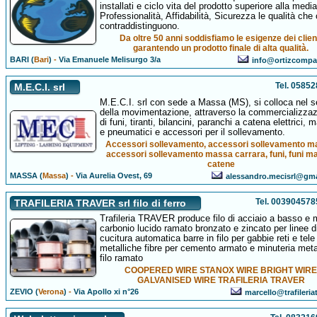
installati e ciclo vita del prodotto superiore alla media
Professionalità, Affidabilità, Sicurezza le qualità che 
contraddistinguono.
Da oltre 50 anni soddisfiamo le esigenze dei clien
garantendo un prodotto finale di alta qualità.
BARI (
Bari
)
-
Via Emanuele Melisurgo 3/a
info@ortizcompan
Tel. 0585
M.E.C.I. srl
M.E.C.I. srl con sede a Massa (MS), si colloca nel s
della movimentazione, attraverso la commercializza
di funi, tiranti, bilancini, paranchi a catena elettrici, 
e pneumatici e accessori per il sollevamento.
Accessori sollevamento, accessori sollevamento m
accessori sollevamento massa carrara, funi, funi m
catene
MASSA (
Massa
)
-
Via Aurelia Ovest, 69
alessandro.mecisrl@gm
Tel. 00390457
TRAFILERIA TRAVER srl filo di ferro
Trafileria TRAVER produce filo di acciaio a basso e 
carbonio lucido ramato bronzato e zincato per linee d
cucitura automatica barre in filo per gabbie reti e tele
metalliche fibre per cemento armato e minuteria meta
filo ramato
COOPERED WIRE STANOX WIRE BRIGHT WIR
GALVANISED WIRE TRAFILERIA TRAVER
ZEVIO (
Verona
)
-
Via Apollo xi n°26
marcello@trafileriat