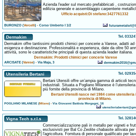
Azienda l'eader sul mercato prefabbricati , costruzion
edilizia generale e assemblaggio carpenterie metallic
Ufficio acquisti:Di stefano:3427761332
BURONZO (
Vercelli
)
-
Corso Umberto I 1/2
futurametalsrl@li
Tel. 0332
Dermakim
Dermakim offre tantissimi prodotti chimici per concerie a Varese, adatti ad 
esigenza e destinazione. Professionalità e esperienza, date da oltre 50 ann
attività, sono le caratteristiche principali di questa azienda leader italiana.
Dermakim: Prodotti chimici per concerie Varese
ARCISATE (
Varese
)
-
Via Maja, 3
dermakim2016@gma
Tel. 0293
Utensileria Bertani
Bertani Utensili offre un’ampia gamma di articoli tecn
industriali. Situata a Pogliano Milanese è l’utensileria 
più fornite della provincia di Milano.
Bertani Utensili nasce nel 1984 come utensileria 
provincia di Milano.
POGLIANO MILANESE (
Milano
)
-
Via Giovanni Battista Morgagni, 16
utensileriabertani@gm
Tel. 3281
Vigna Tech s.r.l.s
Commercializzazione pali in metallo per vigneti e frut
esclusivisti per Bal Co Zeolite chabasite attivata per
l'agricoltura. Fornitura di personale qualificato per lav