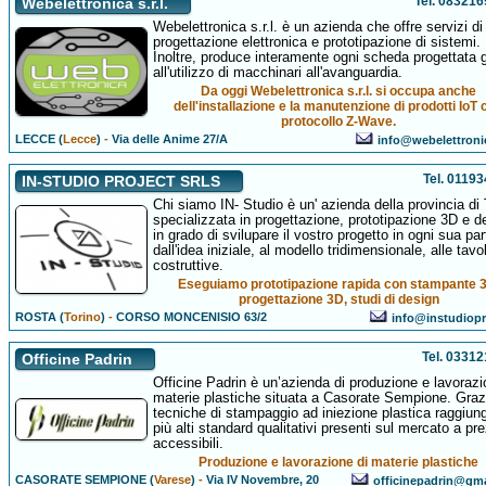
Tel. 08321
Webelettronica s.r.l.
Webelettronica s.r.l. è un azienda che offre servizi di
progettazione elettronica e prototipazione di sistemi.
Inoltre, produce interamente ogni scheda progettata 
all'utilizzo di macchinari all'avanguardia.
Da oggi Webelettronica s.r.l. si occupa anche
dell'installazione e la manutenzione di prodotti IoT
protocollo Z-Wave.
LECCE (
Lecce
)
-
Via delle Anime 27/A
info@webelettron
Tel. 0119
IN-STUDIO PROJECT SRLS
Chi siamo IN- Studio è un' azienda della provincia di 
specializzata in progettazione, prototipazione 3D e d
in grado di svilupare il vostro progetto in ogni sua par
dall'idea iniziale, al modello tridimensionale, alle tavo
costruttive.
Eseguiamo prototipazione rapida con stampante 
progettazione 3D, studi di design
ROSTA (
Torino
)
-
CORSO MONCENISIO 63/2
info@instudiopro
Tel. 0331
Officine Padrin
Officine Padrin è un’azienda di produzione e lavorazi
materie plastiche situata a Casorate Sempione. Grazi
tecniche di stampaggio ad iniezione plastica raggiung
più alti standard qualitativi presenti sul mercato a pre
accessibili.
Produzione e lavorazione di materie plastiche
CASORATE SEMPIONE (
Varese
)
-
Via IV Novembre, 20
officinepadrin@gm