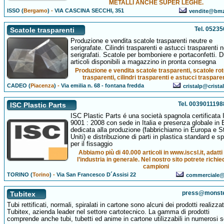
METALLI ANCHE SUPER LEGHE.
ISSO (
Bergamo
)
-
VIA CASCINA SECCHI, 351
vendite@bmz
Tel. 0523
Scatole trasparenti
Produzione e vendita scatole trasparenti neutre e
serigrafate. Cilindri trasparenti e astucci trasparenti n
serigrafati. Scatole per bomboniere e portaconfetti. D
articoli disponibili a magazzino in pronta consegna
Produzione e vendita scatole trasparenti, scatole ro
trasparenti, cilindri trasparenti e astucci traspare
CADEO (
Piacenza
)
-
Via emilia n. 68 - fontana fredda
cristalp@cristal
Tel. 003901119
ISC Plastic Parts
ISC Plastic Parts é una società spagnola certificata
9001 : 2008 con sede in Italia e presenza globale in
dedicata alla produzione (fabbrichiamo in Europa e St
Uniti) e distribuzione di parti in plastica standard e sp
per il fissaggio
Abbiamo più di 40.000 articoli in www.iscsl.it, adatti
l’industria in generale. Nel nostro sito potrete richi
campioni
TORINO (
Torino
)
-
Via San Francesco D´Assisi 22
commerciale@i
press@monste
Tubitex
Tubi rettificati, normali, spiralati in cartone sono alcuni dei prodotti realizzat
Tubitex, azienda leader nel settore cartotecnico. La gamma di prodotti
comprende anche tubi, tubetti ed anime in cartone utilizzabili in numerosi se