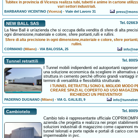
Tubitex in provincia di Vicenza realizza tubi, tubetti e anime in cartone utilizza
vari settori industriali.
BARBARANO VICENTINO (
Vicenza
)
-
Viale del Lavoro 31
press@monst
Tel. 0266
NEW BALL SAS
La New Ball è un'azienda che si occupa della vendita di sfere di alta precis
ogni dimensione,materiale e colore, sfere portanti,rulli e rullini.
Sfere di alta precisione in ogni dimensione,materiale e colore, sfere portanti,r
rullini.
CORMANO (
Milano
)
-
VIA BALOSSA, 25
info@new
Tel. 800
Tunnel retrattili
I Tunnel mobili indipendenti ed autoportanti rapprese
una soluzione economica da scegliere in alternativa 
struttura in cemento perchè offrono grandi vantaggi i
termini di versatilità e flessibilità strutturale.
I TUNNEL RETRATTILI SONO IL MIGLIOR MODO P
CREARE SPAZI AL COPERTO AD USO MAGAZZIN
RICHIEDICI UN PREVENTIVO!
PADERNO DUGNANO (
Milano
)
-
VIA G. GALILEI, 9
info@tunnelretra
Tel. 800
Cambiotelo
Cambio telo è rappresentante ufficiale COPRIKOMP
azienda che progetta e realizza nei propri stabiliment
soluzioni industriali di magazzino come capannoni mo
tunnel telonati e porte rapide e portali di carico con te
impermeabile in pvc.