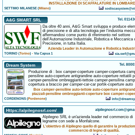
INSTALLAZIONE DI SCAFFALATURE IN LOMBAR
SETTIMO MILANESE (
Milano
)
sodiscasystem@virg
Tel. 0114
A&G SMART SRL
Da oltre 40 anni, A&G Smart sviluppa e produce elem
di precisione e di alta tecnologia per l’industria mecc
affermandosi come punto di riferimento nel settore
dell’Automazione Industriale, Robotica e Meccanica 
Precisione, in tutta Italia.
Azienda Leader in Automazione e Robotica Industr
TORINO (
Torino
)
-
Via Capua 1
sia.swf@gma
Tel. 800
Dream System
Produzione di : box camper-coperture camper-copertura cam
pensiline auto-coperture antigrandine auto-coperture rettatili p
camper-pensiline ombreggianti-tettoie camper-pensilina camp
copertura a braccio per camper-car-car portik-coperture auto
Box camper-pensiline auto-tettoie auto-coperture antigran
piazzali-pensiline ombreggianti-coperture box camper-cope
CORDENONS (
Pordenone
)
info@dreamsy
alpilegnosrl.com@gma
Https://alpilegnosrl.com/
Alpilegno SRL è un'azienda leader nel commercio di
legname con sede a Monfalcone.
L'obiettivo di Alpilegno quello di garantire la produzion
commercio di legno di qualità.