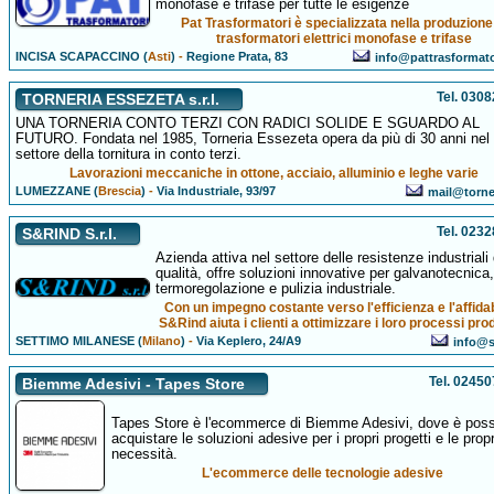
monofase e trifase per tutte le esigenze
Pat Trasformatori è specializzata nella produzione
trasformatori elettrici monofase e trifase
INCISA SCAPACCINO (
Asti
)
-
Regione Prata, 83
info@pattrasformat
Tel. 030
TORNERIA ESSEZETA s.r.l.
UNA TORNERIA CONTO TERZI CON RADICI SOLIDE E SGUARDO AL
FUTURO. Fondata nel 1985, Torneria Essezeta opera da più di 30 anni nel
settore della tornitura in conto terzi.
Lavorazioni meccaniche in ottone, acciaio, alluminio e leghe varie
LUMEZZANE (
Brescia
)
-
Via Industriale, 93/97
mail@torner
Tel. 023
S&RIND S.r.l.
Azienda attiva nel settore delle resistenze industriali 
qualità, offre soluzioni innovative per galvanotecnica,
termoregolazione e pulizia industriale.
Con un impegno costante verso l'efficienza e l'affidab
S&Rind aiuta i clienti a ottimizzare i loro processi prod
SETTIMO MILANESE (
Milano
)
-
Via Keplero, 24/A9
info@s-
Tel. 0245
Biemme Adesivi - Tapes Store
Tapes Store è l'ecommerce di Biemme Adesivi, dove è poss
acquistare le soluzioni adesive per i propri progetti e le propr
necessità.
L'ecommerce delle tecnologie adesive