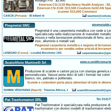
Rotalign Pro : $3,900
Emerson CSi 2130 Machinery Health Analyzer : $8
Emerson CSi 2140 :$15,500 Creaform GoSCAN Spa
scanner $15,000 Commtest
CASCIA (
Perugia
)
-
35 billard rd
lasertest@zohom
piegmetaldica
Piegmetal SNC
Piegmetal è una carpenteria metallica con sede a L
specializzata nella realizzazione di manufatti metallic
misura e nella lavorazione professionale di ferro, acc
inox, alluminio e metalli vari
Piegmetal carpenteria metallica e negozio di ferrame
ecommerce per vendita online articoli di ferrame
LESEGNO (
Cuneo
)
-
Località Bricchetto 13/C
carpenteriacalvo@gm
www.scatolificiomartine
Scatolificio Martinelli Srl
Produzione di scatole e cartoni pizza con stampa generica 
personalizzata. Vassoi porta dolci di tutti i formati nei colori
bianco, oro, patinato e politenato.
Scatole e contenitori porta pizza alimentari di tutte le dimens
SOMMA VESUVIANA (
Napoli
)
-
Traversa Allocca, 1
scatolificiomartinelli@gm
Tel. 0141
Pat Trasformatori SRL
Pat Trasformatori è specializzata nella produzione di
trasformatori con diversi modelli di trasformatori elettr