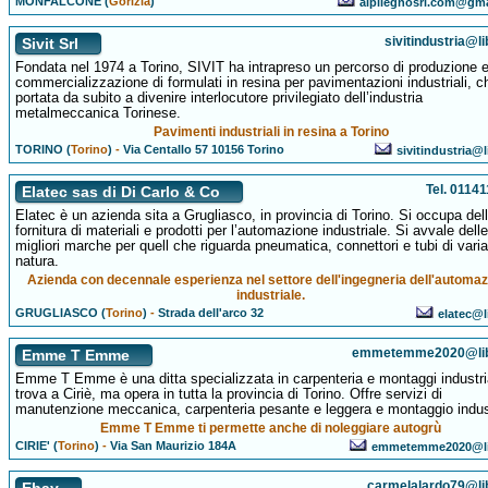
MONFALCONE (
Gorizia
)
alpilegnosrl.com@gm
sivitindustria@li
Sivit Srl
Fondata nel 1974 a Torino, SIVIT ha intrapreso un percorso di produzione 
commercializzazione di formulati in resina per pavimentazioni industriali, ch
portata da subito a divenire interlocutore privilegiato dell’industria
metalmeccanica Torinese.
Pavimenti industriali in resina a Torino
TORINO (
Torino
)
-
Via Centallo 57 10156 Torino
sivitindustria@l
Tel. 0114
Elatec sas di Di Carlo & Co
Elatec è un azienda sita a Grugliasco, in provincia di Torino. Si occupa del
fornitura di materiali e prodotti per l’automazione industriale. Si avvale delle
migliori marche per quell che riguarda pneumatica, connettori e tubi di varia
natura.
Azienda con decennale esperienza nel settore dell'ingegneria dell'automa
industriale.
GRUGLIASCO (
Torino
)
-
Strada dell'arco 32
elatec@l
emmetemme2020@libe
Emme T Emme
Emme T Emme è una ditta specializzata in carpenteria e montaggi industria
trova a Ciriè, ma opera in tutta la provincia di Torino. Offre servizi di
manutenzione meccanica, carpenteria pesante e leggera e montaggio indust
Emme T Emme ti permette anche di noleggiare autogrù
CIRIE' (
Torino
)
-
Via San Maurizio 184A
emmetemme2020@lib
carmelalardo79@lib