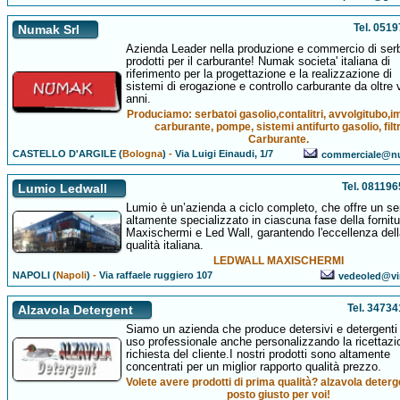
Tel. 051
Numak Srl
Azienda Leader nella produzione e commercio di serb
prodotti per il carburante! Numak societa' italiana di
riferimento per la progettazione e la realizzazione di
sistemi di erogazione e controllo carburante da oltre 
anni.
Produciamo: serbatoi gasolio,contalitri, avvolgitubo,i
carburante, pompe, sistemi antifurto gasolio, filtr
Carburante.
CASTELLO D'ARGILE (
Bologna
)
-
Via Luigi Einaudi, 1/7
commerciale@nu
Tel. 08119
Lumio Ledwall
Lumio è un’azienda a ciclo completo, che offre un se
altamente specializzato in ciascuna fase della fornitu
Maxischermi e Led Wall, garantendo l'eccellenza dell
qualità italiana.
LEDWALL MAXISCHERMI
NAPOLI (
Napoli
)
-
Via raffaele ruggiero 107
vedeoled@virg
Tel. 3473
Alzavola Detergent
Siamo un azienda che produce detersivi e detergenti
uso professionale anche personalizzando la ricettazi
richiesta del cliente.I nostri prodotti sono altamente
concentrati per un miglior rapporto qualità prezzo.
Volete avere prodotti di prima qualità? alzavola deterge
posto giusto per voi!