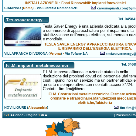
INSTALLAZIONE DI : Fonti Rinnovabili: Impianti fotovoltaici
CIAMPINO (
Roma
)
-
Via Lucrezia Romana 92H
carosimpianti.com@gma
Tel. 0458
Teslasaverenergy
Tesla Saver Energy è una azienda dedicata alla prod
e commercio di apparecchiature per il risparmio e la
stabilizzazione dell'energia elettrica, sul mercato naz
e mondiale.
TESLA SAVER ENERGY APPARECCHIATURA UNIC
IL RISPARMIO DELL'ENERGIA ELETTRICA.
VILLAFRANCA DI VERONA (
Verona
)
-
Via Tofane 1/A
teslasaverenergy@a
Tel. 346
F.I.M. impianti metalmeccanici
F.I.M. impresa affianca le aziende aiutando nella
risoluzione dei problemi dovuti dal personale ,dai tem
costi ; quindi non un servizio ma un partner affidabile
,onesto e sempre attivo,con i contatti accesi 24/24.
Contatti: fim-fim@libero
F.I.M. Costruzioni metalmeccaniche.Fermate aziend
ordinarie e straordinarie.Manutenzioni meccanich
elettriche,Tubisteria
NOVI LIGURE (
Alessandria
)
fim-fim@li
171
Aziende - Pagina
1
di 4
|
Prossima Pa