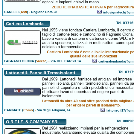
agricoli e impianti chiavi in mano.
ZEOLITE CHABASITE ATTIVATA per l'agricoltura
CANELLI (
Asti
)
-
Regione Dota 28
infovignatech@gma
Tel. 0331
Cartiera Lombarda
Nel 1955 viene fondata Cartiera Lombarda, il centro d
taglio di cartone teso e cartoncino di Fagnano Olona.
Lavora varietà di cartone e cartoncino come WLC e
ad alto spessore, utilizzati in molti settori, come quel
dolciario o farmaceutico.
Cartiera Lombarda è nota a livello internazionale pe
qualità delle sue lavorazioni
FAGNANO OLONA (
Varese
)
-
VIA DEL CARSO 14
cartieralombarda@gm
Tel. 031
Lattonedil: Pannelli Termoisolanti
Dal 1969, Lattonedil fornisce ad artigiani ed imprese
pannelli isolanti, pannelli termoisolanti, pannelli da pa
pannelli di copertura e tutti i prodotti di cui necessita
effettuare lavori di copertura ed erigere pareti di
isolamento.
Lattonedil da oltre 40 anni offre prodotti della migliore 
per erigere pareti di isolamento.
CARIMATE (
Como
)
-
Via degli Artigiani, 14
lattonedil17@gm
Tel. 0805
O.R.T.I.Z. & COMPANY SRL
Dal 1964 realizziamo impianti per la refrigerazione
industriale. Garantiamo elevata qualità dei componen