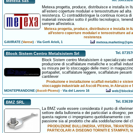
Tel. 390332
Metexa sas
Metexa progetta, produce, distribuisce e installa in It
all’estero coperture modulari e tensostrutture ad alta
resistenza. Ci contraddistingue la continua ricerca di
materiali innovativi sotto il profilo tecnologico, tenen
sempre all'estetica.
Metexa progetta, produce, distribuisce e installa in It
all’estero coperture modulari e tensostrutture ad a
resistenza
GAVIRATE (
Varese
)
-
Via Gerli Arioli, 1
metexa.marketing@gma
Tel. 0735
Block Sistem Centro Metalsistem Srl
Block Sistem centro Metalsistem è specializzato nel
produzione di scaffalature metalliche e scaffali industr
su misura per lo stoccaggio delle merci in magazzino
portapallet, scaffalature leggere, scaffalature pesanti
cantilever
Produzione e installazione scaffali metallici e sistem
stoccaggio industriale ad Ascoli Piceno, in Abruzzo e
MONTEPRANDONE (
Ascoli-Piceno
)
-
Via del Lavoro 16
web@blocksi
Tel. 0363
BMZ SRL
La BMZ vuole essere considerata il punto di riferimen
settore della bulloneria e dei particolari a disegno; pe
questa ragione ci impegniamo quotidianamente con
passione sia al prodotto che alla soddisfazione del cl
PRODUZIONE BULLONERIA, VITERIA, TIRANTERI
PARTICOLARI A DISEGNO TORNITI E STAMPATI, V