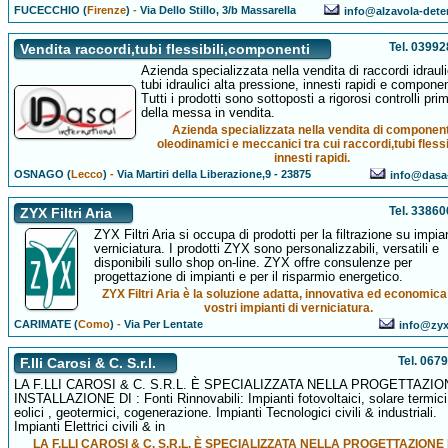
FUCECCHIO (
Firenze
)
-
Via Dello Stillo, 3/b Massarella
info@alzavola-deter
Tel. 0399
Vendita raccordi,tubi flessibili,componenti
Azienda specializzata nella vendita di raccordi idrauli
tubi idraulici alta pressione, innesti rapidi e componen
Tutti i prodotti sono sottoposti a rigorosi controlli pri
della messa in vendita.
Azienda specializzata nella vendita di component
oleodinamici e meccanici tra cui raccordi,tubi flessib
innesti rapidi.
OSNAGO (
Lecco
)
-
Via Martiri della Liberazione,9 - 23875
info@dasa
Tel. 3386
ZYX Filtri Aria
ZYX Filtri Aria si occupa di prodotti per la filtrazione su impian
verniciatura. I prodotti ZYX sono personalizzabili, versatili e
disponibili sullo shop on-line. ZYX offre consulenze per
progettazione di impianti e per il risparmio energetico.
ZYX Filtri Aria è la soluzione adatta, innovativa ed economica 
vostri impianti di verniciatura.
CARIMATE (
Como
)
-
Via Per Lentate
info@zyxi
Tel. 067
F.lli Carosi & C. S.r.l.
LA F.LLI CAROSI & C. S.R.L. È SPECIALIZZATA NELLA PROGETTAZI
INSTALLAZIONE DI : Fonti Rinnovabili: Impianti fotovoltaici, solare termici
eolici , geotermici, cogenerazione. Impianti Tecnologici civili & industriali.
Impianti Elettrici civili & in
LA F.LLI CAROSI & C. S.R.L. È SPECIALIZZATA NELLA PROGETTAZIONE