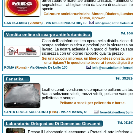
attrezzature e materiale antinfortunistico, - antincend
segnaletica, - abbigliamento da lavoro di qualsiasi ti
specie.
Calzature antinfortunistiche Aimont, Diadora, Lumbe
Puma, Upower.
CARTIGLIANO (
Vicenza
)
-
VIA DELLE INDUSTRIE, 10
info@megantinfortunist
Tel. 80
Vendita online di scarpe antinfortunistica
Casa dell'antinfortunistica opera nella distribuzione di
scarpe antinfortunistica e prodotti per la sicurezza su
lavoro. La nostra azienda è in grado di fornire calzatu
sicurezza con un ottimo rapporto qualità prezzo.
Sei una piccola impresa, un libero professionista, un p
un artigiano? In questo sito troverai i prodotti giusti p
ROMA (
Roma
)
-
Via Giorgio De Lullo 130
info@casadellantinfortunis
Tel. 3928
Fenetika
Leathercomit: vendiamo e compriamo pellame a stoc
Vasta selezione vitelli, mezzi vitelli, pellame vario pe
pelletteria e scarpe.
Pellame a stock per pelletteria e borse.
SANTA CROCE SULL'ARNO (
Pisa
)
-
Via del bosco, 48
frenetikaleather@gm
Tel. 0111
Laboratorio Ortopedico Di Domenico Giovanni
Presso il Laboratorio si eseguono: • Protesi di arto inferiore •