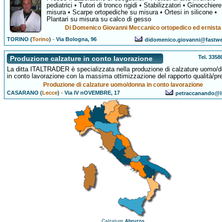
pediatrici • Tutori di tronco rigidi • Stabilizzatori • Ginocchier
misura • Scarpe ortopediche su misura • Ortesi in silicone •
Plantari su misura su calco di gesso
Di Domenico Giovanni Meccanico ortopedico ed ernista
TORINO (
Torino
)
-
Via Bologna, 96
didomenico.giovanni@fastwe
Tel. 335
Produzione calzature in conto lavorazione
La ditta ITALTRADER è specializzata nella produzione di calzature uomo/
in conto lavorazione con la massima ottimizzazione del rapporto qualità/pr
Produzione di calzature uomo/donna in conto lavorazione
CASARANO (
Lecce
)
-
Via IV nOVEMBRE, 17
petraccanando@li
Calzature
Abruzzo