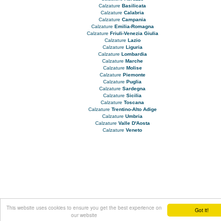
Calzature
Basilicata
Calzature
Calabria
Calzature
Campania
Calzature
Emilia-Romagna
Calzature
Friuli-Venezia Giulia
Calzature
Lazio
Calzature
Liguria
Calzature
Lombardia
Calzature
Marche
Calzature
Molise
Calzature
Piemonte
Calzature
Puglia
Calzature
Sardegna
Calzature
Sicilia
Calzature
Toscana
Calzature
Trentino-Alto Adige
Calzature
Umbria
Calzature
Valle D'Aosta
Calzature
Veneto
This website uses cookies to ensure you get the best experience on
Got it!
our website