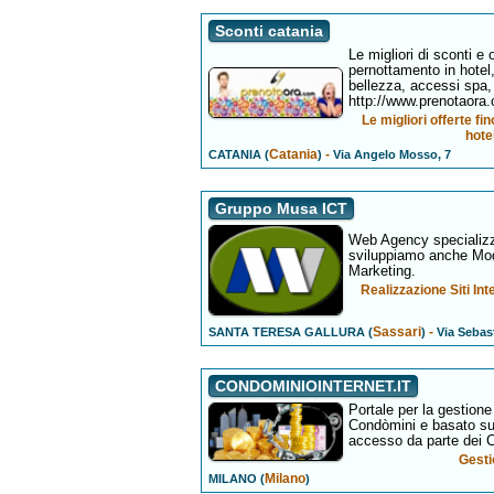
Sconti catania
Le migliori di sconti e
pernottamento in hotel,
bellezza, accessi spa, 
http://www.prenotaora
Le migliori offerte f
hote
Catania
-
CATANIA (
)
Via Angelo Mosso, 7
Gruppo Musa ICT
Web Agency specializza
sviluppiamo anche Mod
Marketing.
Realizzazione Siti In
Sassari
-
SANTA TERESA GALLURA (
)
Via Sebast
CONDOMINIOINTERNET.IT
Portale per la gestion
Condòmini e basato su
accesso da parte dei C
Gesti
Milano
MILANO (
)