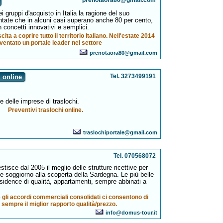
prenotaora80@gmail.com
i gruppi d'acquisto in Italia la ragione del suo
tate che in alcuni casi superano anche 80 per cento,
 concetti innovativi e semplici.
ita a coprire tutto il territorio Italiano. Nell'estate 2014
iventato un portale leader nel settore
prenotaora80@gmail.com
Tel. 3273499191
 online
ne delle imprese di traslochi.
Preventivi traslochi online.
traslochiportale@gmail.com
Tel. 070568072
isce dal 2005 il meglio delle strutture ricettive per
e soggiorno alla scoperta della Sardegna. Le più belle
esidence di qualità, appartamenti, sempre abbinati a
e gli accordi commerciali consolidati ci consentono di
 sempre il miglior rapporto qualità/prezzo.
info@domus-tour.it