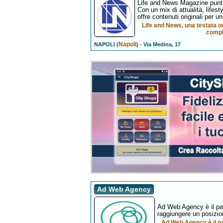
Life and News Magazine punt
Con un mix di attualità, lifes
offre contenuti originali per 
Life and News, una testata o
compl
Napoli
-
NAPOLI (
)
Via Medina, 17
Ad Web Agency
Ad Web Agency è il part
raggiungere un posizio
Ad Web Agency è il par