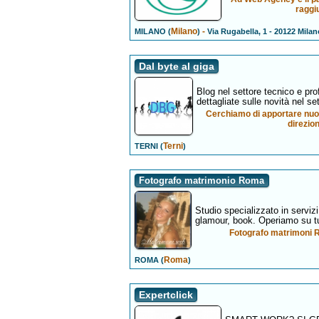
raggi
Milano
-
MILANO (
)
Via Rugabella, 1 - 20122 Milan
Dal byte al giga
Blog nel settore tecnico e pro
dettagliate sulle novità nel set
Cerchiamo di apportare nuov
direzion
Terni
TERNI (
)
Fotografo matrimonio Roma
Studio specializzato in serviz
glamour, book. Operiamo su tutt
Fotografo matrimoni R
Roma
ROMA (
)
Expertclick