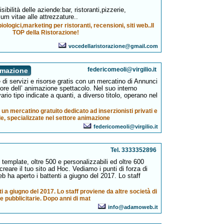
sibilità delle aziende:bar, ristoranti,pizzerie,
lum vitae alle attrezzature..
biologici,marketing per ristoranti, recensioni, siti web..Il
TOP della Ristorazione!
vocedellaristorazione@gmail.com
federicomeoli@virgilio.it
imazione
di servizi e risorse gratis con un mercatino di Annunci
ttore dell’ animazione spettacolo. Nel suo interno
ario tipo indicate a quanti, a diverso titolo, operano nel
un mercatino gratuito dedicato ad inserzionisti privati e
e, specializzate nel settore animazione
federicomeoli@virgilio.it
Tel. 3333352896
emplate, oltre 500 e personalizzabili ed oltre 600
creare il tuo sito ad Hoc. Vediamo i punti di forza di
 ha aperto i battenti a giugno del 2017. Lo staff
 a giugno del 2017. Lo staff proviene da altre società di
e pubblicitarie. Dopo anni di mat
info@adamoweb.it