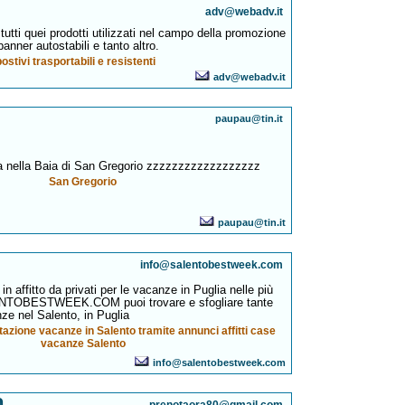
adv@webadv.it
 tutti quei prodotti utilizzati nel campo della promozione
banner autostabili e tanto altro.
ostivi trasportabili e resistenti
adv@webadv.it
paupau@tin.it
va nella Baia di San Gregorio zzzzzzzzzzzzzzzzzz
San Gregorio
paupau@tin.it
info@salentobestweek.com
 affitto da privati per le vacanze in Puglia nelle più
LENTOBESTWEEK.COM puoi trovare e sfogliare tante
nze nel Salento, in Puglia
otazione vacanze in Salento tramite annunci affitti case
vacanze Salento
info@salentobestweek.com