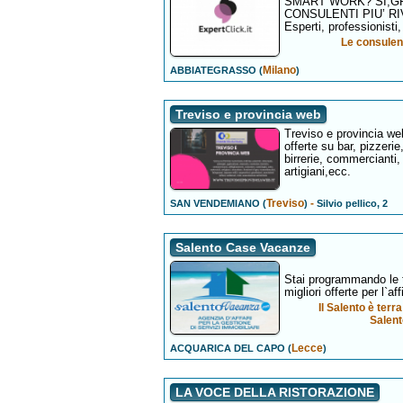
SMART WORK? SI,GRA
CONSULENTI PIU’ RIV
Esperti, professionisti,
Le consulenz
Milano
ABBIATEGRASSO (
)
Treviso e provincia web
Treviso e provincia we
offerte su bar, pizzerie,
birrerie, commercianti,
artigiani,ecc.
Treviso
-
SAN VENDEMIANO (
)
Silvio pellico, 2
Salento Case Vacanze
Stai programmando le 
migliori offerte per l`a
Il Salento è terr
Salen
Lecce
ACQUARICA DEL CAPO (
)
LA VOCE DELLA RISTORAZIONE