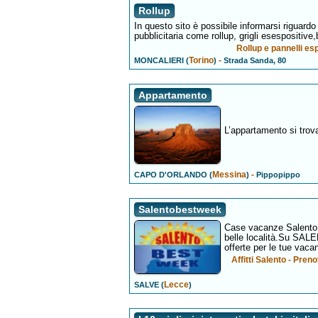
Rollup
In questo sito è possibile informarsi riguardo
pubblicitaria come rollup, grigli esespositive,
Rollup e pannelli esp
Torino
-
MONCALIERI (
)
Strada Sanda, 80
Appartamento
L’appartamento si tro
Messina
-
CAPO D'ORLANDO (
)
Pippopippo
Salentobestweek
Case vacanze Salento in
belle località.Su SA
offerte per le tue vaca
Affitti Salento - Pren
Lecce
SALVE (
)