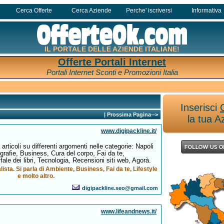
Cerca Offerte
Cerca Aziende
Perche' iscriversi
Informativa
IL PORTALE DELLE AZIENDE ITALIANE!
Offerte Portali Internet
Portali Internet Sconti e Promozioni Italia
Inserisci
|
Prossima Pagina-->
la tua A
www.digipackline.it/
articoli su differenti argomenti nelle categorie: Napoli
rafie, Business, Cura del corpo, Fai da te,
fale dei libri, Tecnologia, Recensioni siti web, Agorà.
ista. Si parla di Ambiente, Business, Fai da te, Lifestyle
e molto altro.
digipackline.seo@gmail.com
www.lifeandnews.it/