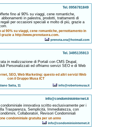
Tel. 0956781849
 offerte fino al 90% su viaggi, cene romantiche,
 abbonamenti in palestra, prodotti, trattamenti di
regali per occasioni speciali e molto di più, grazie a
.com.
ino al 90% su viaggi, cene romantiche, pernottamento in
l grazie a http://www.prenotaora.com.
prenota.ora@hotmail.com
Tel. 3495135913
ta in realizzazione di Portali con CMS Drupal,
uli Personalizzati ed offriamo servizi SEO e di Web
ternet, SEO, Web Marketing: questo ed altri servizi Web
con il Gruppo Musa ICT
iano Satta, 11
info@robertomusa.it
info@condominiointernet.it
e condominiale innovativa scritto esclusivamente per i
lla Trasparenza, Semplicità, Immediatezza, con
ondòmini, Collaboratori, Revisori Condominiali
one condominiale gratuita per un anno
info@condominiointernet.it