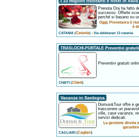
I 10 migliori ristoranti e hotel in italia
Prenota Ora ha fatto de
successo. Offerte scon
perché si basano su un
Oggi, Prenotaora è riusc
è d
Catania
-
CATANIA (
)
Via aldebaran 13 catania
TRASLOCHI-PORTALE Preventivi gratuiti
Preventivi gratuiti onli
Chieti
CHIETI (
)
Vacanze in Sardegna
Domus&Tour offre e gest
trascorrere un piacevol
ville, case vacanze, r
servizi dedicati.
La gestione diretta 
garantire
Cagliari
CAGLIARI (
)