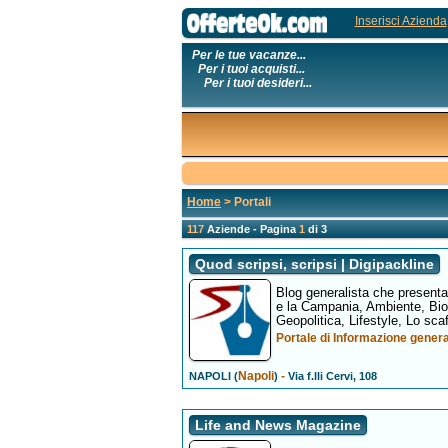
Inserisci Azienda
Per le tue vacanze...
Per i tuoi acquisti...
Per i tuoi desideri...
Home
> Portali
117
Aziende - Pagina
1
di 3
Quod scripsi, scripsi | Digipackline
Blog generalista che presenta 
e la Campania, Ambiente, Biog
Geopolitica, Lifestyle, Lo scaf
Portale di Informazione general
Napoli
-
NAPOLI (
)
Via f.lli Cervi, 108
Life and News Magazine