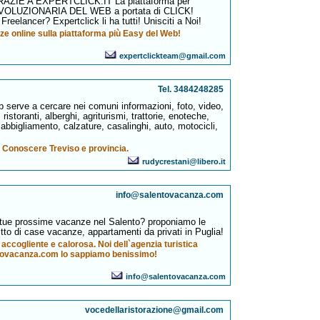
ZIE A EXPERTCLICK.IT La piattaforma per
OLUZIONARIA DEL WEB a portata di CLICK!
 Freelancer? Expertclick li ha tutti! Unisciti a Noi!
e online sulla piattaforma più Easy del Web!
expertclickteam@gmail.com
Tel. 3484248285
b serve a cercare nei comuni informazioni, foto, video,
 ristoranti, alberghi, agriturismi, trattorie, enoteche,
 abbigliamento, calzature, casalinghi, auto, motocicli,
Conoscere Treviso e provincia.
rudycrestani@libero.it
info@salentovacanza.com
tue prossime vacanze nel Salento? proponiamo le
ffitto di case vacanze, appartamenti da privati in Puglia!
a accogliente e calorosa. Noi dell`agenzia turistica
tovacanza.com lo sappiamo benissimo!
info@salentovacanza.com
vocedellaristorazione@gmail.com