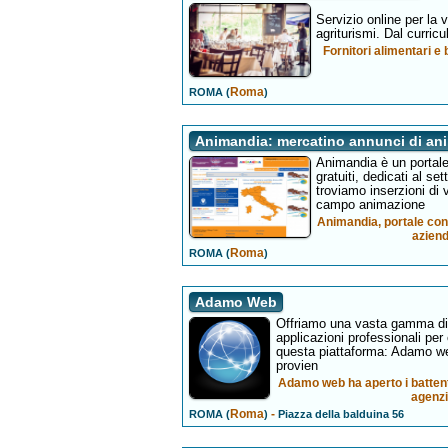
Servizio online per la vi
agriturismi. Dal curricu
Fornitori alimentari e 
Roma
ROMA (
)
Animandia: mercatino annunci di an
Animandia è un portale 
gratuiti, dedicati al se
troviamo inserzioni di v
campo animazione
Animandia, portale con 
aziend
Roma
ROMA (
)
Adamo Web
Offriamo una vasta gamma di t
applicazioni professionali per 
questa piattaforma: Adamo web
provien
Adamo web ha aperto i battenti
agenzi
Roma
-
ROMA (
)
Piazza della balduina 56