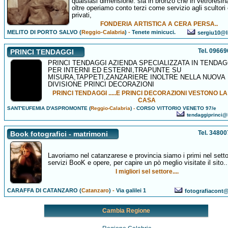
qualsiasi dimensione. sia in bronzo che in vetroresina
oltre operiamo conto terzi come servizio agli scultori
privati,
FONDERIA ARTISTICA A CERA PERSA..
MELITO DI PORTO SALVO (
Reggio-Calabria
)
-
Tenete minicuci.
sergiu10@li
Tel. 0966
PRINCI TENDAGGI
PRINCI TENDAGGI AZIENDA SPECIALIZZATA IN TENDAG
PER INTERNI ED ESTERNI,TRAPUNTE SU
MISURA,TAPPETI,ZANZARIERE INOLTRE NELLA NUOVA
DIVISIONE PRINCI DECORAZIONI
PRINCI TENDAGGI .....E PRINCI DECORAZIONI VESTONO L
CASA
SANT'EUFEMIA D'ASPROMONTE (
Reggio-Calabria
)
-
CORSO VITTORIO VENETO 97/e
tendaggiprinci@l
Tel. 3480
Book fotografici - matrimoni
Lavoriamo nel catanzarese e provincia siamo i primi nel sett
servizi BooK e opere, per capire un pò meglio visitate il sito..
I migliori sel settore....
CARAFFA DI CATANZARO (
Catanzaro
)
-
Via galilei 1
fotografiacont@a
Cambia Regione