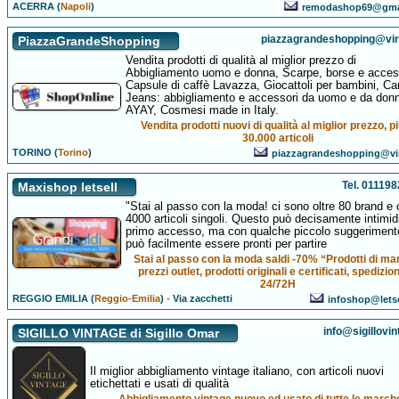
ACERRA (
Napoli
)
remodashop69@gma
piazzagrandeshopping@virgi
PiazzaGrandeShopping
Vendita prodotti di qualità al miglior prezzo di
Abbigliamento uomo e donna, Scarpe, borse e acces
Capsule di caffè Lavazza, Giocattoli per bambini, Ca
Jeans: abbigliamento e accessori da uomo e da don
AYAY, Cosmesi made in Italy.
Vendita prodotti nuovi di qualità al miglior prezzo, pi
30.000 articoli
TORINO (
Torino
)
piazzagrandeshopping@virg
Tel. 01119
Maxishop letsell
"Stai al passo con la moda! ci sono oltre 80 brand e o
4000 articoli singoli. Questo può decisamente intimidir
primo accesso, ma con qualche piccolo suggeriment
può facilmente essere pronti per partire
Stai al passo con la moda saldi -70% “Prodotti di ma
prezzi outlet, prodotti originali e certificati, spedizio
24/72H
REGGIO EMILIA (
Reggio-Emilia
)
-
Via zacchetti
infoshop@lets
info@sigillovin
SIGILLO VINTAGE di Sigillo Omar
Il miglior abbigliamento vintage italiano, con articoli nuovi
etichettati e usati di qualità