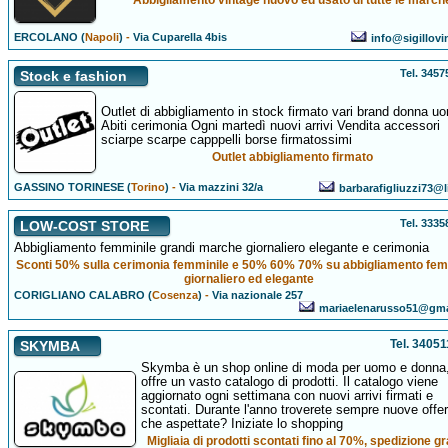
Abbigliamento vintage nuovo ed usato di tutte le march
ERCOLANO (
Napoli
)
-
Via Cuparella 4bis
info@sigillovi
Tel. 345
Stock e fashion
Outlet di abbigliamento in stock firmato vari brand donna u
Abiti cerimonia Ogni martedì nuovi arrivi Vendita accessori
sciarpe scarpe capppelli borse firmatossimi
Outlet abbigliamento firmato
GASSINO TORINESE (
Torino
)
-
Via mazzini 32/a
barbarafigliuzzi73@li
Tel. 333
LOW-COST STORE
Abbigliamento femminile grandi marche giornaliero elegante e cerimonia
Sconti 50% sulla cerimonia femminile e 50% 60% 70% su abbigliamento fem
giornaliero ed elegante
CORIGLIANO CALABRO (
Cosenza
)
-
Via nazionale 257
mariaelenarusso51@gma
Tel. 3405
SKYMBA
Skymba è un shop online di moda per uomo e donna
offre un vasto catalogo di prodotti. Il catalogo viene
aggiornato ogni settimana con nuovi arrivi firmati e
scontati. Durante l'anno troverete sempre nuove offer
che aspettate? Iniziate lo shopping
Migliaia di prodotti scontati fino al 70%, spedizione gr