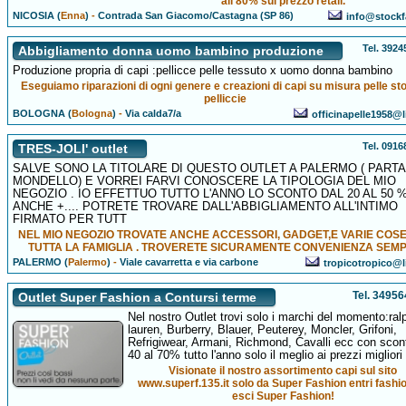
all'80% sul prezzo retail.
NICOSIA (
Enna
)
-
Contrada San Giacomo/Castagna (SP 86)
info@stockfa
Tel. 392
Abbigliamento donna uomo bambino produzione
Produzione propria di capi :pellicce pelle tessuto x uomo donna bambino
Eseguiamo riparazioni di ogni genere e creazioni di capi su misura pelle sto
pelliccie
BOLOGNA (
Bologna
)
-
Via calda7/a
officinapelle1958@li
Tel. 091
TRES-JOLI' outlet
SALVE SONO LA TITOLARE DI QUESTO OUTLET A PALERMO ( PART
MONDELLO) E VORREI FARVI CONOSCERE LA TIPOLOGIA DEL MIO
NEGOZIO . IO EFFETTUO TUTTO L'ANNO LO SCONTO DAL 20 AL 50 
ANCHE +.... POTRETE TROVARE DALL'ABBIGLIAMENTO ALL'INTIMO
FIRMATO PER TUTT
NEL MIO NEGOZIO TROVATE ANCHE ACCESSORI, GADGET,E VARIE COS
TUTTA LA FAMIGLIA . TROVERETE SICURAMENTE CONVENIENZA SEM
PALERMO (
Palermo
)
-
Viale cavarretta e via carbone
tropicotropico@li
Tel. 3495
Outlet Super Fashion a Contursi terme
Nel nostro Outlet trovi solo i marchi del momento:ral
lauren, Burberry, Blauer, Peuterey, Moncler, Grifoni,
Refrigiwear, Armani, Richmond, Cavalli ecc con scont
40 al 70% tutto l'anno solo il meglio ai prezzi migliori
Visionate il nostro assortimento capi sul sito
www.superf.135.it solo da Super Fashion entri fashi
esci Super Fashion!