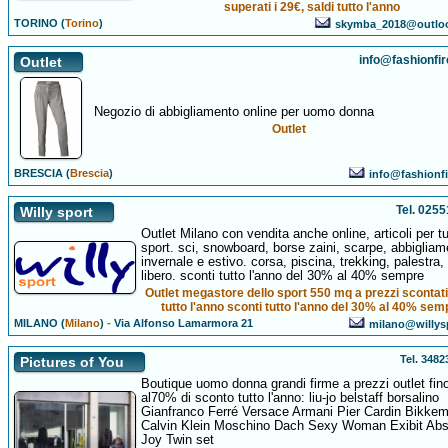
superati i 29€, saldi tutto l'anno
TORINO (
Torino
)
skymba_2018@outlo
info@fashionfi
Outlet
Negozio di abbigliamento online per uomo donna
Outlet
BRESCIA (
Brescia
)
info@fashionf
Tel. 025
Willy sport
Outlet Milano con vendita anche online, articoli per tut
sport. sci, snowboard, borse zaini, scarpe, abbigliam
invernale e estivo. corsa, piscina, trekking, palestra
libero. sconti tutto l'anno del 30% al 40% sempre
Outlet megastore dello sport 550 mq a prezzi scontat
tutto l'anno sconti tutto l'anno del 30% al 40% sem
MILANO (
Milano
)
-
Via Alfonso Lamarmora 21
milano@willys
Tel. 348
Pictures of You
Boutique uomo donna grandi firme a prezzi outlet fin
al70% di sconto tutto l'anno: liu-jo belstaff borsalino
Gianfranco Ferré Versace Armani Pier Cardin Bikke
Calvin Klein Moschino Dach Sexy Woman Exibit Abs
Joy Twin set