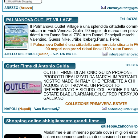
AREZZO (
Arezzo
)
eluxuryoutlet@gm
Tel. 0432
PALMANOVA OUTLET VILLAGE
Il Palmanova Outlet Village è una splendida cittadella comm
situata in Friuli Venezia Giulia. 90 negozi di marca con prezz
ridotti tutto l'anno fino al 70% tutto l'anno! Principali marchi:
Valentino, Guess,Nike, ,Nike,Iceberg,Puma, Ferré.
Il Palmanova Outlet è una cittadella commerciale situata in F
90 negozi con prezzi ridotti fino al 70% tutto l'anno.
AIELLO DEL FRIULI (
Udine
)
-
S.P. 126 km 1.6
info@palmanovaou
Tel. 08
Outlet Firme di Antonio Guida
OUTLET FIRME DI ANTONIO GUIDA PROPONE
PRODOTTI REALIZZATI DA MARCHI IMPORTANTI
NOSTRO MADE IN ITALY CHE PERMETTE A CHI
ACQUISTA DI TROVARE UN PRODOTTO
REFERENZIATO E SICURO. COLLEZIONE PRIMA
ESTATE BLAEUR,ARMANI,C.N.C,FRED PERRY,J
GALLIANO
COLLEZIONE PRIMAVERA-ESTATE
NAPOLI (
Napoli
)
-
V.co Barrettari,7
antonioguida69@li
Shopping online abbigliamento grandi firme
giuseppe.zanconi@po
Modafirme è un immenso portale dove i migliori esto
italiani espongono centinaia di occasioni da prendere