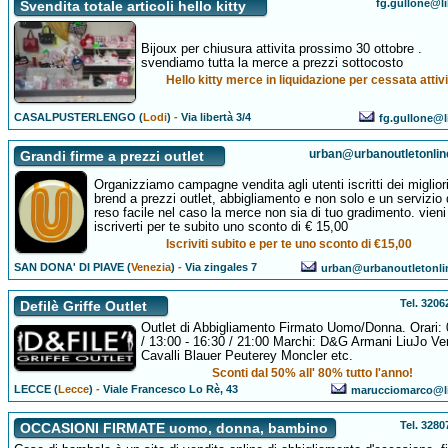
fg.gullone@li
Svendita totale articoli hello kitty
Bijoux per chiusura attivita prossimo 30 ottobre .
svendiamo tutta la merce a prezzi sottocosto
Hello kitty merce in liquidazione per cessata attivi
CASALPUSTERLENGO (
Lodi
)
-
Via libertà 3/4
fg.gullone@li
urban@urbanoutletonli
Grandi firme a prezzi outlet
Organizziamo campagne vendita agli utenti iscritti dei miglior
brend a prezzi outlet, abbigliamento e non solo e un servizio 
reso facile nel caso la merce non sia di tuo gradimento. vieni
iscriverti per te subito uno sconto di € 15,00
Iscriviti subito e per te uno sconto di €15,00
SAN DONA' DI PIAVE (
Venezia
)
-
Via zingales 7
urban@urbanoutletonli
Tel. 320
Defilè Griffe Outlet
Outlet di Abbigliamento Firmato Uomo/Donna. Orari: 
/ 13:00 - 16:30 / 21:00 Marchi: D&G Armani LiuJo Ve
Cavalli Blauer Peuterey Moncler etc.
Sconti dal 50% all' 80% tutto l'anno!
LECCE (
Lecce
)
-
Viale Francesco Lo Rè, 43
marucciomarco@li
Tel. 328
OCCASIONI FIRMATE uomo, donna, bambino