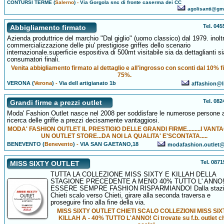
CONTURSI TERME (
Salerno
)
-
Via Gorgola snc di fronte caserma dei CC
agolisanti@gm
Tel. 04
Abbigliamento firmato
Azienda produttrice del marchio "Dal giglio" (uomo classico) dal 1979. inolt
commercializzazione delle piu' prestigiose griffes dello scenario
internazionale.superficie espositiva di 500mt visitabile sia da dettaglianti s
consumatori finali.
Venita abbigliamento firmato al dettaglio e all'ingrosso con sconti dal 10% f
75%.
VERONA (
Verona
)
-
Via dell artigianato 1b
affashion@li
Tel. 08
Grandi firme a prezzi outlet
Moda' Fashion Outlet nasce nel 2008 per soddisfare le numerose persone a
ricerca delle griffe a prezzi decisamente vantaggiosi.
MODA' FASHION OUTLET IL PRESTIGIO DELLE GRANDI FIRME.........I VANTA
UN OUTLET STORE...DA NOI LA QUALITA' E'SCONTATA.....
BENEVENTO (
Benevento
)
-
VIA SAN GAETANO,18
modafashion.outlet@a
Tel. 087
MISS SIXTY OUTLET
TUTTA LA COLLEZIONE MISS SIXTY E KILLAH DELLA
STAGIONE PRECEDENTE A MENO 40% TUTTO L' ANNO
ESSERE SEMPRE FASHION RISPARMIANDO! Dalla stazio
Chieti scalo verso Chieti, girare alla seconda traversa e
proseguire fino alla fine della via.
MISS SIXTY OUTLET CHIETI SCALO COLLEZIONI MISS SIX
KILLAH A - 40% TUTTO L'ANNO! Ci trovate su f.b. outlet ch