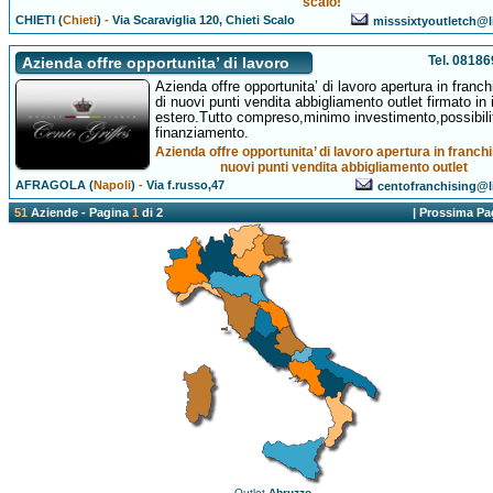
scalo!
CHIETI (
Chieti
)
-
Via Scaraviglia 120, Chieti Scalo
misssixtyoutletch@li
Tel. 0818
Azienda offre opportunita’ di lavoro
Azienda offre opportunita’ di lavoro apertura in franch
di nuovi punti vendita abbigliamento outlet firmato in i
estero.Tutto compreso,minimo investimento,possibilit
finanziamento.
Azienda offre opportunita’ di lavoro apertura in franchi
nuovi punti vendita abbigliamento outlet
AFRAGOLA (
Napoli
)
-
Via f.russo,47
centofranchising@li
51
Aziende - Pagina
1
di 2
|
Prossima Pa
Outlet
Abruzzo