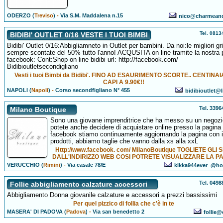
ODERZO (
Treviso
)
-
Via S.M. Maddalena n.15
nico@charmeand
Tel. 081
BIDIBI' OUTLET 0/16 VESTE I TUOI BIMBI
Bidibi' Outlet 0/16:Abbigliamneto in Outlet per bambini. Da noi:le migliori gri
sempre scontate del 50% tutto l'anno! ACQUSITA on line tramite la nostra 
facebook: Cont:Shop on line bidibi url: http://facebook.com/
Bidibioutletsecondigliano
Vesti i tuoi Bimbi da Bidibi'. FINO AD ESAURIMENTO SCORTE.. CENTINAI
CAPI A 9.90€!!
NAPOLI (
Napoli
)
-
Corso secondfigliano N° 455
bidibioutlet@l
Tel. 339
Milano Boutique
Sono una giovane imprenditrice che ha messo su un negozi
potete anche decidere di acquistare online presso la pagina
facebook stiamo continuamente aggiornando la pagina con i 
prodotti, abbiamo taglie che vanno dalla xs alla xxL
Http://www.facebook. com/ MilanoBoutique TOGLIETE GLI 
DALL'INDIRIZZO WEB COSI POTRETE VISUALIZZARE LA P
VERUCCHIO (
Rimini
)
-
Via casale 78/E
kikka944ever_@hot
Tel. 049
Follie abbigliamento calzature accessori
Abbigliamento Donna giovanile calzature e accessori a prezzi bassissimi
Per quel pizzico di follia che c'è in te
MASERA' DI PADOVA (
Padova
)
-
Via san benedetto 2
follie@