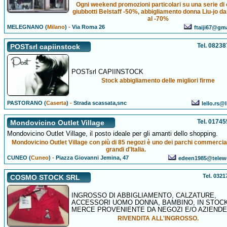
Ogni weekend promozioni particolari su una serie di 
giubbotti Belstaff -50%, abbigliamento donna Liu-jo da
al -70%
MELEGNANO (
Milano
)
-
Via Roma 26
ftaiji67@gm
Tel. 0823
POSTsrl capiinstock
POSTsrl CAPIINSTOCK
Stock abbigliamento delle migliori firme
PASTORANO (
Caserta
)
-
Strada scassata,snc
lello.rs@l
Tel. 0174
Mondovicino Outlet Village
Mondovicino Outlet Village, il posto ideale per gli amanti dello shopping.
Mondovicino Outlet Village con più di 85 negozi è uno dei parchi commercial
grandi d'Italia.
CUNEO (
Cuneo
)
-
Piazza Giovanni Jemina, 47
edeen1985@telew
Tel. 032
COSMO STOCK SRL
INGROSSO DI ABBIGLIAMENTO, CALZATURE,
ACCESSORI UOMO DONNA, BAMBINO, IN STOCK
MERCE PROVENIENTE DA NEGOZI E/O AZIENDE
RIVENDITA ALL'INGROSSO.