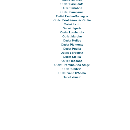
Outlet
Basilicata
Outlet
Calabria
Outlet
Campania
Outlet
Emilia-Romagna
Outlet
Friuli-Venezia Giulia
Outlet
Lazio
Outlet
Liguria
Outlet
Lombardia
Outlet
Marche
Outlet
Molise
Outlet
Piemonte
Outlet
Puglia
Outlet
Sardegna
Outlet
Sicilia
Outlet
Toscana
Outlet
Trentino-Alto Adige
Outlet
Umbria
Outlet
Valle D'Aosta
Outlet
Veneto