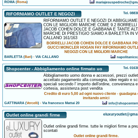
ROMA (
Roma
)
mariajesuspedroche@gma
Tel. 088
RIFORNIAMO OUTLET E NEGOZI
RIFORNIAMO OUTLET E NEGOZI DI ABBIGLIAM
CON LE MIGLIORI MARCHE COME 9.2 BORRELLI
JACOB COHEN DOLCE E GABBANA E TANTE AL
MARCHE DI PRESTIGIO SIAMO A BARLETTA IN V
CALLANO 161/163
BORRELLI JACOB COHEN DOLCE E GABBANA P
GUCCI MONCLER HOGAN FAY RIFORNIAMO OUTL
NEGOZI CON LE MIGLIORI MARCHE
BARLETTA (
Bari
)
-
VIA CALLANO
napolitanico@
Tel. 016
Shopcenter - Abbigliamento online firmato uo
Abbigliamento uomo donna e accessori, prezzi outlet
accettato pagamento alla consegna, idee regalo e sc
speciali secondo l' importo dell'ordine, convenienza e
cortesia, assistenza post vendita
Credito di euro 5,00 ad ogni nuovo cliente - guadagna 
invitando amici
GATTINARA (
Vercelli
)
-
Via francesco Mattai 20
info@shopcenter
eluxuryoutlet@gma
Outlet online grandi firme
Outlet online grandi firme. tutte le migliori firme a pre
scontati
Outlet online grandi firme.