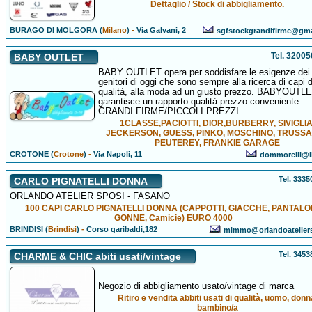
Dettaglio / Stock di abbigliamento.
BURAGO DI MOLGORA (
Milano
)
-
Via Galvani, 2
sgfstockgrandifirme@gm
Tel. 3200
BABY OUTLET
BABY OUTLET opera per soddisfare le esigenze dei
genitori di oggi che sono sempre alla ricerca di capi d
qualità, alla moda ad un giusto prezzo. BABYOUTL
garantisce un rapporto qualità-prezzo conveniente.
GRANDI FIRME/PICCOLI PREZZI
1CLASSE,PACIOTTI, DIOR,BURBERRY, SIVIGLIA
JECKERSON, GUESS, PINKO, MOSCHINO, TRUSSA
PEUTEREY, FRANKIE GARAGE
CROTONE (
Crotone
)
-
Via Napoli, 11
dommorelli@li
Tel. 333
CARLO PIGNATELLI DONNA
ORLANDO ATELIER SPOSI - FASANO
100 CAPI CARLO PIGNATELLI DONNA (CAPPOTTI, GIACCHE, PANTALON
GONNE, Camicie) EURO 4000
BRINDISI (
Brindisi
)
-
Corso garibaldi,182
mimmo@orlandoateliers
Tel. 345
CHARME & CHIC abiti usati/vintage
Negozio di abbigliamento usato/vintage di marca
Ritiro e vendita abbiti usati di qualità, uomo, donn
bambino/a