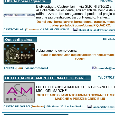
Tel. 0981
Offerte borse Piquadro
BluPrestige a Castrovillari in via GLICINI 8/10/12 si r
alla clientela più esigente, agli amanti del bello e dell
raffinatezza e offre una gamma di prodotti di pregio c
marche più prestigiose, tra cui Piquadro, Parker...
Da noi trovi borse lavoro, borse donne, tracolle, mess
trolley, portafogli uomo/donna PIQUADRO.
CASTROVILLARI (
Cosenza
)
-
VIA DEI GLICINI 8/10/12
bluprestige.castrovillari@g
Tel. 331
Outlet di palma
Abbigliamento uomo donna
Tutte le marche .don dup elisabetta franchi armani
rogger
ANDRIA (
Bari
)
-
Via montessori 4
uuuvide@hot
Tel. 07751
OUTLET ABBIGLIAMENTO FIRMATO GIOVANE
OUTLET DI ABBIGLIAMENTO PER GIOVANI DELL
MIGLIORI MARCHE
OUTLET ABBIGLIAMENTO FIRMATO GIOVANE LE MIG
MARCHE A PREZZI INCREDIBILI!!
CASTRO DEI VOLSCI (
Frosinone
)
-
Via Gaeta 35, loc.San Sosio
iannonifabrizio@i