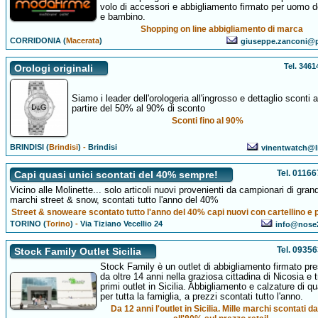
volo di accessori e abbigliamento firmato per uomo 
e bambino.
Shopping on line abbigliamento di marca
CORRIDONIA (
Macerata
)
giuseppe.zanconi@p
Tel. 346
Orologi originali
Siamo i leader dell'orologeria all'ingrosso e dettaglio sconti a
partire del 50% al 90% di sconto
Sconti fino al 90%
BRINDISI (
Brindisi
)
-
Brindisi
vinentwatch@li
Tel. 0116
Capi quasi unici scontati del 40% sempre!
Vicino alle Molinette... solo articoli nuovi provenienti da campionari di grand
marchi street & snow, scontati tutto l'anno del 40%
Street & snoweare scontato tutto l'anno del 40% capi nuovi con cartellino e 
TORINO (
Torino
)
-
Via Tiziano Vecellio 24
info@nose
Tel. 0935
Stock Family Outlet Sicilia
Stock Family è un outlet di abbigliamento firmato pr
da oltre 14 anni nella graziosa cittadina di Nicosia e t
primi outlet in Sicilia. Abbigliamento e calzature di qu
per tutta la famiglia, a prezzi scontati tutto l'anno.
Da 12 anni l'outlet in Sicilia. Mille marchi scontati da