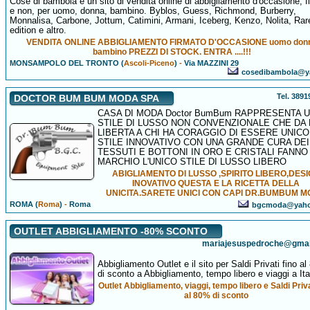
Cose di bambola è un sito di vendita online di abbigliamento d'occasione, f
e non, per uomo, donna, bambino. Byblos, Guess, Richmond, Burberry,
Monnalisa, Carbone, Jottum, Catimini, Armani, Iceberg, Kenzo, Nolita, Rar
edition e altro.
VENDITA ONLINE ABBIGLIAMENTO FIRMATO D'OCCASIONE uomo don
bambino PREZZI DI STOCK. ENTRA ....!!!
MONSAMPOLO DEL TRONTO (
Ascoli-Piceno
)
-
Via MAZZINI 29
cosedibambola@ya
Tel. 389
DOCTOR BUM BUM MODA SPA
CASA DI MODA Doctor BumBum RAPPRESENTA 
STILE DI LUSSO NON CONVENZIONALE CHE DA 
LIBERTA A CHI HA CORAGGIO DI ESSERE UNICO.
STILE INNOVATIVO CON UNA GRANDE CURA DEI
TESSUTI E BOTTONI IN ORO E CRISTALI FANNO
MARCHIO L'UNICO STILE DI LUSSO LIBERO
ABIGLIAMENTO DI LUSSO ,SPIRITO LIBERO,DES
INOVATIVO QUESTA E LA RICETTA DELLA
UNICITA.SARETE UNICI CON CAPI DR.BUMBUM 
ROMA (
Roma
)
-
Roma
bgcmoda@yah
OUTLET ABBIGLIAMENTO -80% SCONTO
mariajesuspedroche@gmai
Abbigliamento Outlet e il sito per Saldi Privati fino a
di sconto a Abbigliamento, tempo libero e viaggi a Ita
Outlet Abbigliamento, viaggi, tempo libero e Saldi Priva
al 80% di sconto