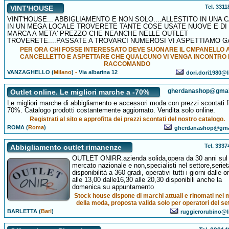
Tel. 331
VINT'HOUSE
VINT'HOUSE... ABBIGLIAMENTO E NON SOLO....ALLESTITO IN UNA 
IN UN MEGA LOCALE TROVERETE TANTE COSE USATE NUOVE E DI
MARCA A META' PREZZO CHE NEANCHE NELLE OUTLET
TROVERETE....PASSATE A TROVARCI NUMEROSI VI ASPETTIAMO G
PER ORA CHI FOSSE INTERESSATO DEVE SUONARE IL CMPANELLO 
CANCELLETTO E ASPETTARE CHE QUALCUNO VI VENGA INCONTRO 
RACCOMANDO
VANZAGHELLO (
Milano
)
-
Via albarina 12
dori.dori1980@li
gherdanashop@gmai
Outlet online. Le migliori marche a -70%
Le migliori marche di abbigliamento e accessori moda con prezzi scontati f
70%. Catalogo prodotti costantemente aggiornato. Vendita solo online.
Registrati al sito e approfitta dei prezzi scontati del nostro catalogo.
ROMA (
Roma
)
gherdanashop@gma
Tel. 333
Abbigliamento outlet rimanenze
OUTLET ONIRR.azienda solida,opera da 30 anni sul
mercato nazionale e non,specialisti nel settore,seriet
disponibilità a 360 gradi, operativi tutti i giorni dalle o
alle 13,00 dalle16,30 alle 20,30 disponibili anche la
domenica su appuntamento
Stock house dispone di marchi attuali e rinomati nel
della moda, proposta valida solo per operatori del se
BARLETTA (
Bari
)
ruggierorubino@li