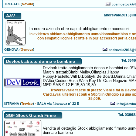
TRECATE (
Novara
)
cosmostock@li
andrevale2013@lib
A&V
La nostra azienda offre capi di abbigliamento e accessori.
In evidenza abbiamo abbigliamento uomo/donna/bambino e n
con simpatici loghi e scritte e in piu' accessori per la cas
GENOVA (
Genova
)
andrevale2013@li
Tel. 334
Devlook abb.to donna e bambino
Devlook tratta abbigliamento donna e bambini da 0/1
Marchi trattati:Bimbi:Melby,Olimpias,Happy
Puppy,Pastello,Will B.Bobbyk,Be Board.Donna:Chiar
D'Alba,Codice Rosa,Wish,Key-Di..Orari Negozio:MA
MER-SAB 9-12 E 15,30-19,30
Troverai varie fascie di prezzo.Vieni e fai la Devlo
Card,avrai ulteriori sconti e 50p.ti in Omggio su una s
35,00E.
ISTRANA (
Treviso
)
-
SALA via f.baracca n° 22 E
info@devlo
Tel. 0396
SGF Stock Grandi Firme
Vendita al dettaglio Stock abbigliamento firmato uom
donna e bambino