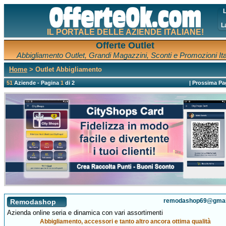
L
L
IL PORTALE DELLE AZIENDE ITALIANE!
Offerte Outlet
Abbigliamento Outlet, Grandi Magazzini, Sconti e Promozioni Ita
Home
> Outlet Abbigliamento
51
Aziende - Pagina
1
di 2
|
Prossima Pa
remodashop69@gmai
Remodashop
Azienda online seria e dinamica con vari assortimenti
Abbigliamento, accessori e tanto altro ancora ottima qualità