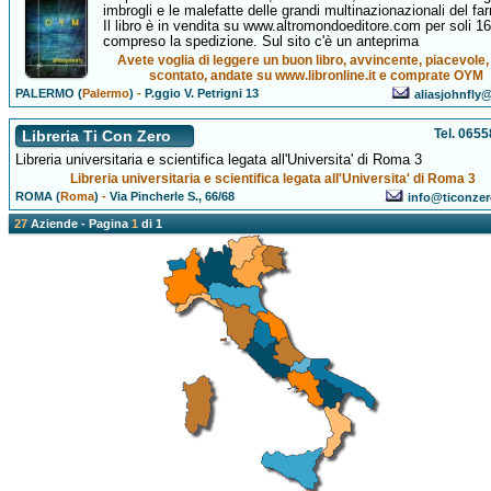
imbrogli e le malefatte delle grandi multinazionazionali del f
Il libro è in vendita su www.altromondoeditore.com per soli 16
compreso la spedizione. Sul sito c'è un anteprima
Avete voglia di leggere un buon libro, avvincente, piacevole,
scontato, andate su www.libronline.it e comprate OYM
PALERMO (
Palermo
)
-
P.ggio V. Petrigni 13
aliasjohnfly@
Tel. 065
Libreria Ti Con Zero
Libreria universitaria e scientifica legata all'Universita' di Roma 3
Libreria universitaria e scientifica legata all'Universita' di Roma 3
ROMA (
Roma
)
-
Via Pincherle S., 66/68
info@ticonzero
27
Aziende - Pagina
1
di 1