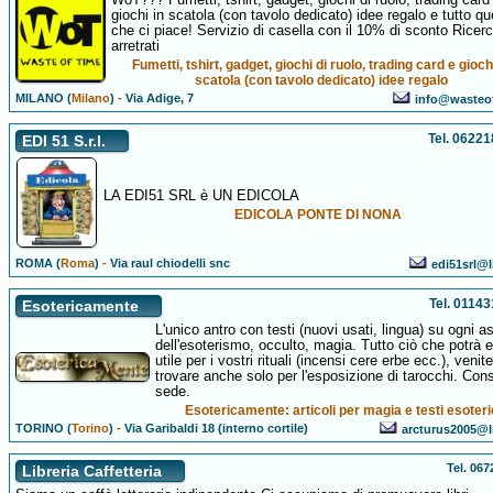
giochi in scatola (con tavolo dedicato) idee regalo e tutto qu
che ci piace! Servizio di casella con il 10% di sconto Ricer
arretrati
Fumetti, tshirt, gadget, giochi di ruolo, trading card e gioch
scatola (con tavolo dedicato) idee regalo
MILANO (
Milano
)
-
Via Adige, 7
info@wasteof
Tel. 0622
EDI 51 S.r.l.
LA EDI51 SRL è UN EDICOLA
EDICOLA PONTE DI NONA
ROMA (
Roma
)
-
Via raul chiodelli snc
edi51srl@l
Tel. 0114
Esotericamente
L'unico antro con testi (nuovi usati, lingua) su ogni a
dell'esoterismo, occulto, magia. Tutto ciò che potrà 
utile per i vostri rituali (incensi cere erbe ecc.), venite
trovare anche solo per l'esposizione di tarocchi. Consu
sede.
Esotericamente: articoli per magia e testi esoteri
TORINO (
Torino
)
-
Via Garibaldi 18 (interno cortile)
arcturus2005@li
Tel. 06
Libreria Caffetteria