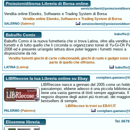
Proiezionidiborsa Libreria di Borsa online
servizioclienti@proiezionidibo
Vendita online Ebooks, Softwares e Trading System di Borsa
Vendita online Ebooks, Softwares e Trading System di Borsa
SALERNO (
Salerno
)
servizioclienti@proiezionidibo
babuffo@a
Babuffo Comix
Babuffo Comix è la nuova fumetteria che si trova Latina, oltre alla vendita 
fumetti e di tutto quello che li circonda si organizzano tornei di Yu-Gi-Oh P
2008 ed è presente un'angolo lettura dove poter leggere i fumetti messi a
disposizione da noi.
Vendita fumetti giochi di carte collezionabili, giochi di ruolo e gadget sono 
parte di quello che offriamo.
LATINA (
Latina
)
babuffo@a
conigliaro.gaetano@li
LIBRIecose la tua Libreria online su Ebay
LIBRIecose nasce a gennaio del 2005 come un hobb
passatempo; ebbene adesso è una piccola bibliotec
tiene una vasta gamma di titoli sempre aggiornata. Il
negozio dispone degli autori più ricercati, dei maggior
bestsellers di sempre.
LIBRIecose lo trovi su EBAY.IT
PALERMO (
Palermo
)
conigliaro.gaetano@li
Tel. 067
Elioemme libreria