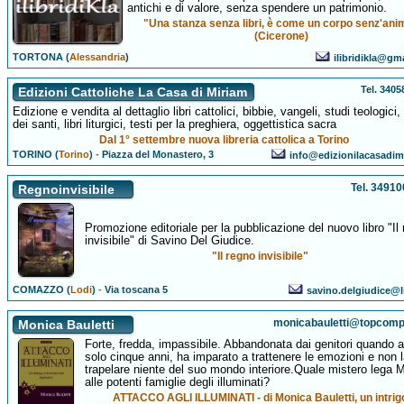
antichi e di valore, senza spendere un patrimonio.
"Una stanza senza libri, è come un corpo senz'ani
(Cicerone)
TORTONA (
Alessandria
)
ilibridikla@gm
Tel. 340
Edizioni Cattoliche La Casa di Miriam
Edizione e vendita al dettaglio libri cattolici, bibbie, vangeli, studi teologici, 
dei santi, libri liturgici, testi per la preghiera, oggettistica sacra
Dal 1° settembre nuova libreria cattolica a Torino
TORINO (
Torino
)
-
Piazza del Monastero, 3
info@edizionilacasadimi
Tel. 3491
Regnoinvisibile
Promozione editoriale per la pubblicazione del nuovo libro "Il
invisibile" di Savino Del Giudice.
"Il regno invisibile"
COMAZZO (
Lodi
)
-
Via toscana 5
savino.delgiudice@li
monicabauletti@topcompu
Monica Bauletti
Forte, fredda, impassibile. Abbandonata dai genitori quando 
solo cinque anni, ha imparato a trattenere le emozioni e non l
trapelare niente del suo mondo interiore.Quale mistero lega
alle potenti famiglie degli illuminati?
ATTACCO AGLI ILLUMINATI - di Monica Bauletti, un intrig