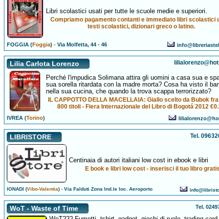
Libri scolastici usati per tutte le scuole medie e superiori.
Compriamo pagamento contanti e immediato libri scolastici u
testi scolastici, dizionari greco o latino.
FOGGIA (
Foggia
)
-
Via Molfetta, 44 - 46
info@libreriaste
lilialorenzo@hot
Lilia Carlota Lorenzo
Perché l'impudica Solimana attira gli uomini a casa sua e sp
sua sorella ritardata con la madre morta? Cosa ha visto il b
nella sua cucina, che quando la trova scappa terrorizzato?
IL CAPPOTTO DELLA MACELLAIA: Giallo scelto da Bubok fra 
800 titoli - Fiera Internazionale del Libro di Bogotá 2012 €0
IVREA (
Torino
)
lilialorenzo@hot
Tel. 0963
LIBRISTORE
Centinaia di autori italiani low cost in ebook e libri
E book e libri low cost - inserisci il tuo libro grati
IONADI (
Vibo-Valentia
)
-
Via Falduti Zona Ind.le loc. Aeroporto
info@libris
Tel. 024
WoT - Waste of Time
WoT??? Fumetti, tshirt, gadget, giochi di ruolo, trading card