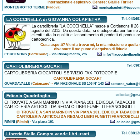
internazionale esplosivo. Genere: Gialli e Thriller
MONTEGROTTO TERME (
Padova
)
monicabauletti@topcomp
Tel. 0434
LA COCCINELLA di GIOVANNA COLAPIETRA
La cartolibreria “LA COCCINELLA” nasce a Cordenons il 26
agosto del 2013. Da questa data, si è adoperata per fornire 
clienti tutta la qualità e l'assortimento di prodotti di produzio
cartotecnica.
Cosa aspetti? Vieni a trovarmi, la mia missione e quella 
diventare il tuo punto d'acquisto di fiducia.
CORDENONS (
Pordenone
)
-
Via Risorgimento, 2/b
info@lacoccinellaonl
Tel. 09
CARTOLIBRERIA GOCART
CARTOLIBRERIA GIOCATTOLI SERVIZIO FAX FOTOCOPIE
CARTOLIBRERIA GOCART
GUARDAVALLE (
Catanzaro
)
-
VIA NAZIONALE SS 106 N° 143
tassone_valter@li
edicolaq@gma
Edicola Quadrifoglio
CI TROVATE A SAN MARINO IN VIA PIANA 101. EDICOLA TABACCHI
CARTOLERIA ARTICOLI DA REGALO LIBRI FUMETTI FRANCOBOLLI
CI TROVATE A SAN MARINO IN VIA PIANA 101. EDICOLA TABACCHI
CARTOLERIA ARTICOLI DA REGALO LIBRI FUMETTI FRANCOBOLLI
RIMINI (
Rimini
)
-
Via piana 101
edicolaq@gma
Tel. 0881
Libreria Stella Compra vende libri usati