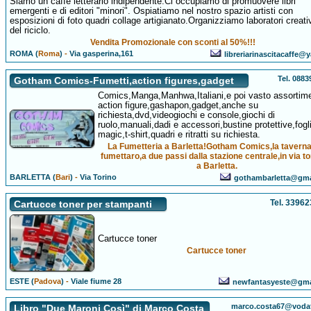
Siamo un caffè letterario indipendente.Ci occupiamo di promuovere libri
emergenti e di editori "minori". Ospiatiamo nel nostro spazio artisti con
esposizioni di foto quadri collage artigianato.Organizziamo laboratori creati
del riciclo.
Vendita Promozionale con sconti al 50%!!!
ROMA (
Roma
)
-
Via gasperina,161
libreriarinascitacaffe@y
Tel. 088
Gotham Comics-Fumetti,action figures,gadget
Comics,Manga,Manhwa,Italiani,e poi vasto assortime
action figure,gashapon,gadget,anche su
richiesta,dvd,videogiochi e console,giochi di
ruolo,manuali,dadi e accessori,bustine protettive,fogl
magic,t-shirt,quadri e ritratti su richiesta.
La Fumetteria a Barletta!Gotham Comics,la taverna
fumettaro,a due passi dalla stazione centrale,in via to
a Barletta.
BARLETTA (
Bari
)
-
Via Torino
gothambarletta@gma
Tel. 3396
Cartucce toner per stampanti
Cartucce toner
Cartucce toner
ESTE (
Padova
)
-
Viale fiume 28
newfantasyeste@gma
marco.costa67@vodaf
Libro "Due Maroni Così" di Marco Costa