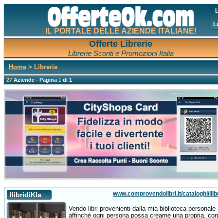
L
L
IL PORTALE DELLE AZIENDE ITALIANE!
Offerte Librerie
Librerie Sconti e Promozioni Italia
Home
> Librerie
27
Aziende - Pagina
1
di 1
www.comprovendolibri.it/cataloghi/ilibr
IlibridiKla
Vendo libri provenienti dalla mia biblioteca personale
affinchè ogni persona possa crearne una propria, con 