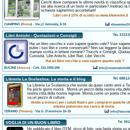
Cerchi dove comprare le ultime novità in classifica o
sei alla ricerca di un testo in particolare? Inoltraci la 
richiesta sapremmo accontetarti!
Libri con il 15% di sconto su www.elioemme.it
CIAMPINO (
Roma
)
-
Via j.f. kennedy, 8-16
elioemme@li
Tel. 3333
Libri Antichi - Quotazioni e Consigli
Hai un libro vecchio e vuoi sapere quanto vale? Vuoi saper
pulire i tuoi libri e come conservarli? Non sai leggere la data
stampa scritta in lettere romane? Trucchi e Consigli, Quotaz
Curiosità. Libri Antichi, Libri Rari, Libri Vecchi.
Hai un libro vecchio e vuoi sapere quanto vale ?
BUCINE (
Arezzo
)
-
Cell. 333.3355.056
info@osservatorioli
Tel. 0861
Libreria La Scolastica. La storia e il blog
La Libreria La Scolastica che esiste da quasi cento anni a T
fra pochi giorni morirà . Morirà un pezzo della nostra vita,dell
nostra città,della nostra regione. Morirà,come un poeta che s
va,un pezzo di cultura.
Venite a trovarci per i saluti finali e per comprarvi qualche u
volume polveroso ma carico di storia
TERAMO (
Teramo
)
-
Via G. D'anninzio 16-18
info@lascolas
Tel. 09
VOGLIA DI UN BUON LIBRO
Ho pubblicato il libro OYM, ricco di foto, una fanta storia su g