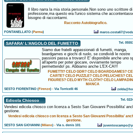
Il libro narra la mia storia personale.Non sono uno scrittore di
professione,ma questo era l'unico sistema che accontentasse
bisogno di raccontarmi.
Racconto Autobiografico.
FONTANELLATO (
Parma
)
marco.costa67@voda
Tel. 055
SAFARA' L'ANGOLO DEL FUMETTO
Siamo due fratelli appassionati di fumetti, manga,
boardgames e giochi di ruolo, se condividi le nostre
passioni passa a trovarci! E' disponibile anche uno s
all'aperto per poter giocare, ovviamente tempo
permettendo! ps. Abbiamo anche L'EX-CA!!!
FUMETTI? CELO GDR? CELO BOARDGAMES? C
CARTE? CELO PUZZLE? CELO PELUCHES? CE
FIGURES? CELO MYTH CLOTH? CELO LAMPADI
MANCA
SESTO FIORENTINO (
Firenze
)
-
Via Torricelli 46
zelda@hot
Tel. 02
Edicola Chiosco
Vendesi edicola chiosco con licenza a Sesto San Giovanni Possibilita' anc
gestione.
Vendesi edicola chiosco con licenza a Sesto San Giovanni Possibilita' anc
gestione.
SESTO SAN GIOVANNI (
Milano
)
-
Via s. denis 101
juventoscampo@ya