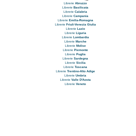
Librerie
Abruzzo
Librerie
Basilicata
Librerie
Calabria
Librerie
Campania
Librerie
Emilia-Romagna
Librerie
Friuli-Venezia Giulia
Librerie
Lazio
Librerie
Liguria
Librerie
Lombardia
Librerie
Marche
Librerie
Molise
Librerie
Piemonte
Librerie
Puglia
Librerie
Sardegna
Librerie
Sicilia
Librerie
Toscana
Librerie
Trentino-Alto Adige
Librerie
Umbria
Librerie
Valle D'Aosta
Librerie
Veneto