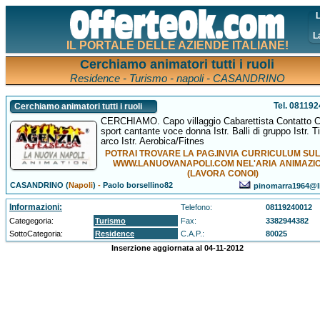
L
L
IL PORTALE DELLE AZIENDE ITALIANE!
Cerchiamo animatori tutti i ruoli
Residence - Turismo - napoli - CASANDRINO
Tel. 08119
Cerchiamo animatori tutti i ruoli
CERCHIAMO. Capo villaggio Cabarettista Contatto 
sport cantante voce donna Istr. Balli di gruppo Istr. T
arco Istr. Aerobica/Fitnes
POTRAI TROVARE LA PAG.INVIA CURRICULUM SUL
WWW.LANUOVANAPOLI.COM NEL'ARIA ANIMAZI
(LAVORA CONOI)
CASANDRINO (
Napoli
)
-
Paolo borsellino82
pinomarra1964@li
Informazioni:
Telefono:
08119240012
Categegoria:
Turismo
Fax:
3382944382
SottoCategoria:
Residence
C.A.P.:
80025
Inserzione aggiornata al 04-11-2012