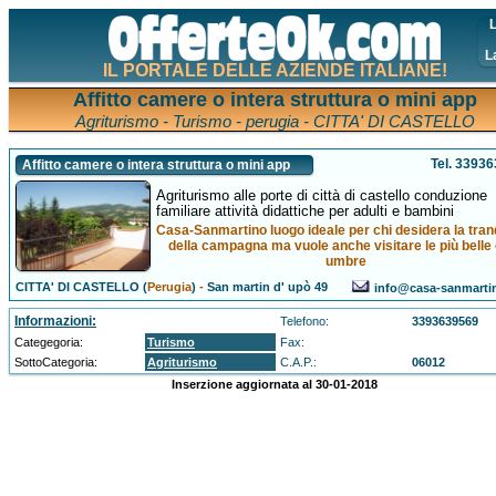
L
L
IL PORTALE DELLE AZIENDE ITALIANE!
Affitto camere o intera struttura o mini app
Agriturismo - Turismo - perugia - CITTA' DI CASTELLO
Tel. 3393
Affitto camere o intera struttura o mini app
Agriturismo alle porte di città di castello conduzione
familiare attività didattiche per adulti e bambini
Casa-Sanmartino luogo ideale per chi desidera la tranq
della campagna ma vuole anche visitare le più belle 
umbre
CITTA' DI CASTELLO (
Perugia
)
-
San martin d' upò 49
info@casa-sanmarti
Informazioni:
Telefono:
3393639569
Categegoria:
Turismo
Fax:
SottoCategoria:
Agriturismo
C.A.P.:
06012
Inserzione aggiornata al 30-01-2018