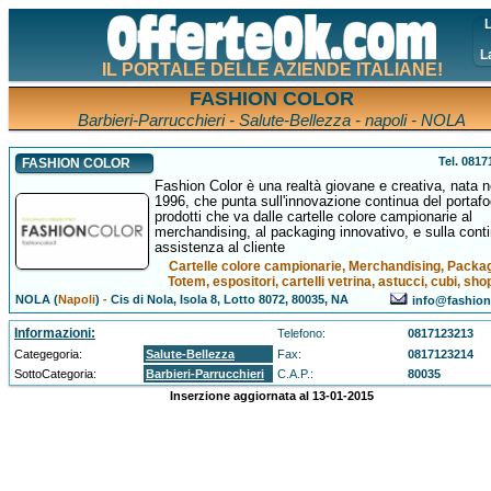
L
L
IL PORTALE DELLE AZIENDE ITALIANE!
FASHION COLOR
Barbieri-Parrucchieri - Salute-Bellezza - napoli - NOLA
Tel. 081
FASHION COLOR
Fashion Color è una realtà giovane e creativa, nata n
1996, che punta sull'innovazione continua del portafo
prodotti che va dalle cartelle colore campionarie al
merchandising, al packaging innovativo, e sulla cont
assistenza al cliente
Cartelle colore campionarie, Merchandising, Packag
Totem, espositori, cartelli vetrina, astucci, cubi, sho
NOLA (
Napoli
)
-
Cis di Nola, Isola 8, Lotto 8072, 80035, NA
info@fashionc
Informazioni:
Telefono:
0817123213
Categegoria:
Salute-Bellezza
Fax:
0817123214
SottoCategoria:
Barbieri-Parrucchieri
C.A.P.:
80035
Inserzione aggiornata al 13-01-2015