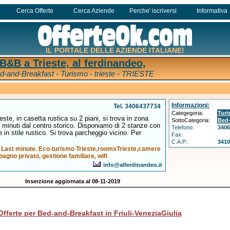
Cerca Offerte
Cerca Aziende
Perche' iscriversi
Informativa
IL PORTALE DELLE AZIENDE ITALIANE!
B&B a Trieste, al ferdinandeo,
d-and-Breakfast - Turismo - trieste - TRIESTE
Informazioni:
Tel. 3406437734
Categegoria:
Tur
ste, in casetta rustica su 2 piani, si trova in zona
SottoCategoria:
Bed-
0 minuti dal centro storico. Disponiamo di 2 stanze con
Telefono:
340
e in stile rustico. Si trova parcheggio vicino. Per
Fax:
C.A.P.:
341
. Last minute. Eco-turismo Trieste,roomsTrieste,camere
bagno privato, gestione familiare, wifi
info@alferdinandeo.it
Inserzione aggiornata al 08-11-2019
 Offerte per Bed-and-Breakfast in Friuli-VeneziaGiulia