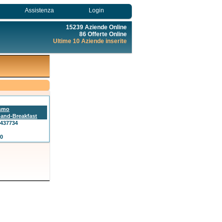
Assistenza
Login
15239 Aziende Online
86 Offerte Online
Ultime 10 Aziende inserite
ismo
and-Breakfast
6437734
00