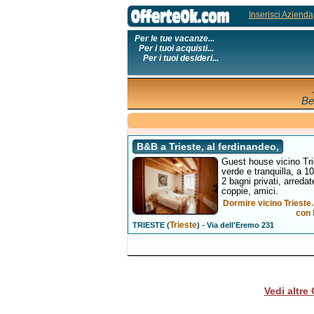
Inserisci Azienda
Per le tue vacanze...
Per i tuoi acquisti...
Per i tuoi desideri...
Be
B&B a Trieste, al ferdinandeo,
Guest house vicino Trie
verde e tranquilla, a 1
2 bagni privati, arredat
coppie, amici.
Dormire vicino Trieste
con 
Trieste
-
TRIESTE (
)
Via dell'Eremo 231
Vedi altre