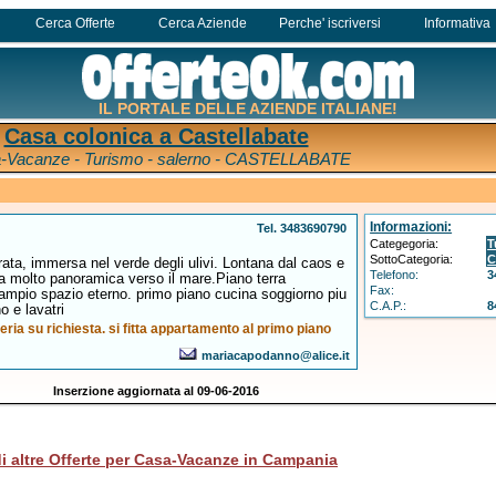
Cerca Offerte
Cerca Aziende
Perche' iscriversi
Informativa
IL PORTALE DELLE AZIENDE ITALIANE!
Casa colonica a Castellabate
-Vacanze - Turismo - salerno - CASTELLABATE
Informazioni:
Tel. 3483690790
Categegoria:
T
SottoCategoria:
C
rata, immersa nel verde degli ulivi. Lontana dal caos e
Telefono:
3
 molto panoramica verso il mare.Piano terra
Fax:
ampio spazio eterno. primo piano cucina soggiorno piu
C.A.P.:
8
o e lavatri
eria su richiesta. si fitta appartamento al primo piano
mariacapodanno@alice.it
Inserzione aggiornata al 09-06-2016
i altre Offerte per Casa-Vacanze in Campania