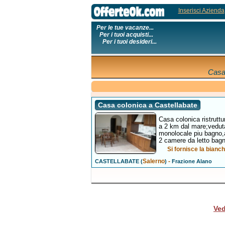
Inserisci Azienda
Per le tue vacanze...
Per i tuoi acquisti...
Per i tuoi desideri...
Casa
Casa colonica a Castellabate
Casa colonica ristruttu
a 2 km dal mare;veduta
monolocale piu bagno,
2 camere da letto bagn
Si fornisce la bianch
Salerno
-
CASTELLABATE (
)
Frazione Alano
Ved