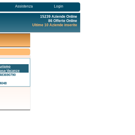
Assistenza
Login
15239 Aziende Online
86 Offerte Online
Ultime 10 Aziende inserite
urismo
asa-Vacanze
483690790
4048