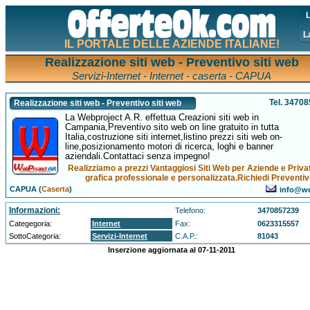
L
L
IL PORTALE DELLE AZIENDE ITALIANE!
Realizzazione siti web - Preventivo siti web
Servizi-Internet - Internet - caserta - CAPUA
Tel. 3470
Realizzazione siti web - Preventivo siti web
La Webproject A.R. effettua Creazioni siti web in
Campania,Preventivo sito web on line gratuito in tutta
Italia,costruzione siti internet,listino prezzi siti web on-
line,posizionamento motori di ricerca, loghi e banner
aziendali.Contattaci senza impegno!
Realizziamo a prezzi Vantaggiosi Siti Web per Aziende e Privat
grafica professionale e personalizzata.Richiedi Preventi
CAPUA (
Caserta
)
info@we
Informazioni:
Telefono:
3470857239
Categegoria:
Internet
Fax:
0623315557
SottoCategoria:
Servizi-Internet
C.A.P.:
81043
Inserzione aggiornata al 07-11-2011