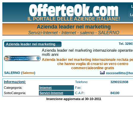
L
L
IL PORTALE DELLE AZIENDE ITALIANE!
Azienda leader nel marketing
Servizi-Internet - Internet - salerno - SALERNO
Tel. 329
Azienda leader nel marketing
Azienda leader nel marketing internazionale operante
molti anni
Azienda leader nel marketing internazionale recluta 
che hanno voglia di crearsi un vero centro
commercialeonline gratis
SALERNO (
Salerno
)
roccosellitto@hot
Informazioni:
Telefono:
3290151938
Categegoria:
Internet
Fax:
SottoCategoria:
Servizi-Internet
C.A.P.:
84100
Inserzione aggiornata al 30-10-2011