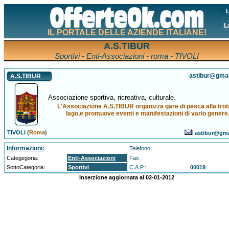
L
L
IL PORTALE DELLE AZIENDE ITALIANE!
A.S.TIBUR
Sportivi - Enti-Associazioni - roma - TIVOLI
astibur@gma
A.S.TIBUR
Associazione sportiva, ricreativa, culturale.
L'Associazione A.S.TIBUR organizza gare di pesca alla trot
lago,e promuove eventi e manifestazioni di vario genere
TIVOLI (
Roma
)
astibur@gma
Informazioni:
Telefono:
Categegoria:
Enti-Associazioni
Fax:
SottoCategoria:
Sportivi
C.A.P.:
00019
Inserzione aggiornata al 02-01-2012