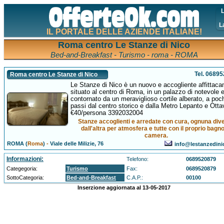
L
L
IL PORTALE DELLE AZIENDE ITALIANE!
Roma centro Le Stanze di Nico
Bed-and-Breakfast - Turismo - roma - ROMA
Tel. 0689
Roma centro Le Stanze di Nico
Le Stanze di Nico è un nuovo e accogliente affittac
situato al centro di Roma, in un palazzo di notevole 
contornato da un meraviglioso cortile alberato, a poc
passi dal centro storico e dalla Metro Lepanto e Otta
€40/persona 3392032004
Stanze accoglienti e arredate con cura, ognuna div
dall'altra per atmosfera e tutte con il proprio bagno
camera.
ROMA (
Roma
)
-
Viale delle Milizie, 76
info@lestanzedin
Informazioni:
Telefono:
0689520879
Categegoria:
Turismo
Fax:
0689520879
SottoCategoria:
Bed-and-Breakfast
C.A.P.:
00100
Inserzione aggiornata al 13-05-2017