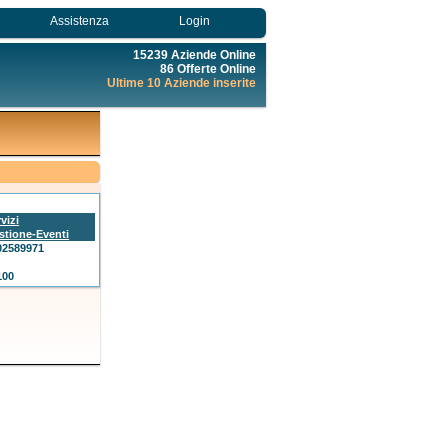
Assistenza
Login
15239 Aziende Online
86 Offerte Online
Ultime 10 Aziende inserite
vizi
stione-Eventi
02589971
100