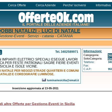
Cerca Offerte
Cerca Aziende
Perche' iscriversi
Informativa
IL PORTALE DELLE AZIENDE ITALIANE!
OBBI NATALIZI - LUCI DI NATALE
estione-Eventi - Servizi - catania - CATANIA
Informazioni:
Tel. 3402589971
E
Categegoria:
Ser
SottoCategoria:
Ge
N IMPIANTI ELETTRICI SPECIALI ESEGUE LAVORI
Telefono:
34
TICA PER FESTE PATRONALI SAGRE FIERE EVENTI
Fax:
SICILIA E ISOLE VICINE.
C.A.P.:
95
DI NATALE PER NEGOZI STRADE QUARTIERI E COMUNI
NATALIZI E COREOGRAFIE LUMINOSE.
luminariesicilia@email.it
Inserzione aggiornata al 13-05-2011
di altre Offerte per Gestione-Eventi in Sicilia