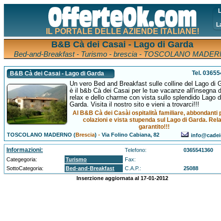
L
L
IL PORTALE DELLE AZIENDE ITALIANE!
B&B Cà dei Casai - Lago di Garda
Bed-and-Breakfast - Turismo - brescia - TOSCOLANO MADE
Tel. 0365
B&B Cà dei Casai - Lago di Garda
Un vero Bed and Breakfast sulle colline del Lago di 
è il b&b Cà dei Casai per le tue vacanze all'insegna d
relax e dello charme con vista sullo splendido Lago d
Garda. Visita il nostro sito e vieni a trovarci!!!
Al B&B Cà dei Casài ospitalità familiare, abbondanti
colazioni e vista stupenda sul Lago di Garda. Rel
garantito!!!
TOSCOLANO MADERNO (
Brescia
)
-
Via Folino Cabiana, 82
info@cadeic
Informazioni:
Telefono:
0365541360
Categegoria:
Turismo
Fax:
SottoCategoria:
Bed-and-Breakfast
C.A.P.:
25088
Inserzione aggiornata al 17-01-2012