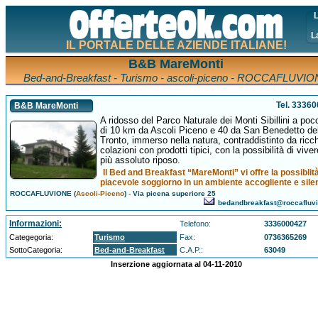
L
L
IL PORTALE DELLE AZIENDE ITALIANE!
B&B MareMonti
Bed-and-Breakfast - Turismo - ascoli-piceno - ROCCAFLUVI
Tel. 3336
B&B MareMonti
A ridosso del Parco Naturale dei Monti Sibillini a poc
di 10 km da Ascoli Piceno e 40 da San Benedetto de
Tronto, immerso nella natura, contraddistinto da ricc
colazioni con prodotti tipici, con la possibilità di viver
più assoluto riposo.
Il Bed and Breakfast “MareMonti” vi offre la possiblità
piacevole soggiorno in un ambiente accogliente e sile
ROCCAFLUVIONE (
Ascoli-Piceno
)
-
Via picena superiore 25
bedandbreakfast@roccafluvi
Informazioni:
Telefono:
3336000427
Categegoria:
Turismo
Fax:
0736365269
SottoCategoria:
Bed-and-Breakfast
C.A.P.:
63049
Inserzione aggiornata al 04-11-2010