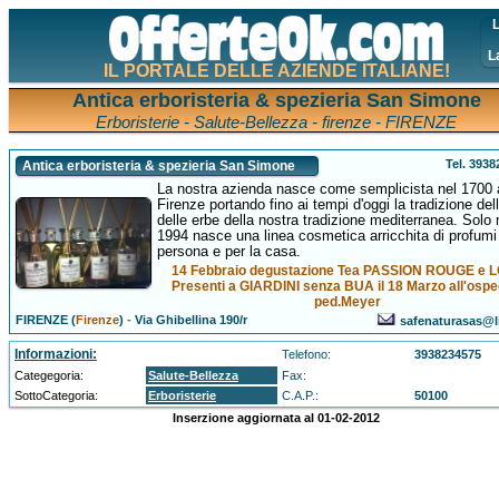
L
L
IL PORTALE DELLE AZIENDE ITALIANE!
Antica erboristeria & spezieria San Simone
Erboristerie - Salute-Bellezza - firenze - FIRENZE
Tel. 393
Antica erboristeria & spezieria San Simone
La nostra azienda nasce come semplicista nel 1700 
Firenze portando fino ai tempi d'oggi la tradizione del
delle erbe della nostra tradizione mediterranea. Solo 
1994 nasce una linea cosmetica arricchita di profumi 
persona e per la casa.
14 Febbraio degustazione Tea PASSION ROUGE e 
Presenti a GIARDINI senza BUA il 18 Marzo all'ospe
ped.Meyer
FIRENZE (
Firenze
)
-
Via Ghibellina 190/r
safenaturasas@li
Informazioni:
Telefono:
3938234575
Categegoria:
Salute-Bellezza
Fax:
SottoCategoria:
Erboristerie
C.A.P.:
50100
Inserzione aggiornata al 01-02-2012