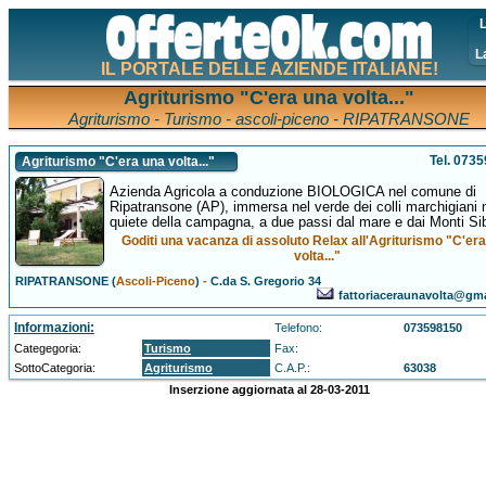
L
L
IL PORTALE DELLE AZIENDE ITALIANE!
Agriturismo "C'era una volta..."
Agriturismo - Turismo - ascoli-piceno - RIPATRANSONE
Tel. 073
Agriturismo "C'era una volta..."
Azienda Agricola a conduzione BIOLOGICA nel comune di
Ripatransone (AP), immersa nel verde dei colli marchigiani n
quiete della campagna, a due passi dal mare e dai Monti Sibi
Goditi una vacanza di assoluto Relax all'Agriturismo "C'er
volta..."
RIPATRANSONE (
Ascoli-Piceno
)
-
C.da S. Gregorio 34
fattoriaceraunavolta@gm
Informazioni:
Telefono:
073598150
Categegoria:
Turismo
Fax:
SottoCategoria:
Agriturismo
C.A.P.:
63038
Inserzione aggiornata al 28-03-2011