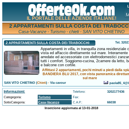
L
L
IL PORTALE DELLE AZIENDE ITALIANE!
2 APPARTAMENTI SULLA COSTA DEI TRABOCC
Casa-Vacanze - Turismo - chieti - SAN VITO CHIETINO
Tel. 320
2 APPARTAMENTI SULLA COSTA DEI TRABOCCHI
Appartamenti in villa, in tranquilla zona residenziale 
vista ed affaccio direttamente sul mare. Interamente
arredate ed accessoriate con elettrodomestici zanzar
tutti i comfort. Soggiorno-cucina, 2camere da letto, 
e balcone con cortile.
Affittasi 2 appartamenti, pochi minuti a piedi dalla spi
BANDIERA BLU 2017, con vista panoramica diretta
sul mare
SAN VITO CHIETINO (
Chieti
)
-
Via cavour
paola85_4@li
Informazioni:
Telefono:
3202177436
Categegoria:
Turismo
Fax:
SottoCategoria:
Casa-Vacanze
C.A.P.:
66038
Inserzione aggiornata al 13-01-2018