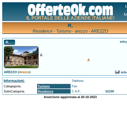
L
L
IL PORTALE DELLE AZIENDE ITALIANE!
R.
Residence - Turismo - arezzo - AREZZO
info
R.
A
A
AREZZO (
Arezzo
)
info
Informazioni:
Telefono:
Categegoria:
Turismo
Fax:
SottoCategoria:
Residence
C.A.P.:
52100
Inserzione aggiornata al 20-10-2023