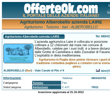
L
L
IL PORTALE DELLE AZIENDE ITALIANE!
Agriturismo Alberobello azienda LAIRE
Agriturismo - Turismo - bari - ALBEROBELLO
Tel. 0804
Agriturismo Alberobello azienda LAIRE
L’azienda agrituristica Laire è collocata in posizione
collinare a 12 chilometri dal mare nel comune di
Alberobello, celebre per i suoi trulli; è a breve distan
dalle Grotte di Castellana e dallo Zoosafari di Fasano
L'ospitalità in dieta mediterranea.
Agriturismo in Puglia dove potete ritrovare i gusti d
tradizione contadina pugliese a contatto con la storia
pietra
ALBEROBELLO (
Bari
)
-
Viale Canale di Pilo n°4
laire@l
Informazioni:
Telefono:
0804324702
Categegoria:
Turismo
Fax:
SottoCategoria:
Agriturismo
C.A.P.:
70011
Inserzione aggiornata al 31-10-2012