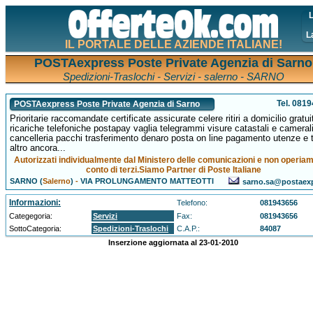
L
L
IL PORTALE DELLE AZIENDE ITALIANE!
POSTAexpress Poste Private Agenzia di Sarno
Spedizioni-Traslochi - Servizi - salerno - SARNO
Tel. 081
POSTAexpress Poste Private Agenzia di Sarno
Prioritarie raccomandate certificate assicurate celere ritiri a domicilio gratuit
ricariche telefoniche postapay vaglia telegrammi visure catastali e cameral
cancelleria pacchi trasferimento denaro posta on line pagamento utenze e 
altro ancora...
Autorizzati individualmente dal Ministero delle comunicazioni e non operia
conto di terzi.Siamo Partner di Poste Italiane
SARNO (
Salerno
)
-
VIA PROLUNGAMENTO MATTEOTTI
sarno.sa@postaexp
Informazioni:
Telefono:
081943656
Categegoria:
Servizi
Fax:
081943656
SottoCategoria:
Spedizioni-Traslochi
C.A.P.:
84087
Inserzione aggiornata al 23-01-2010