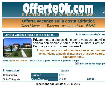
L
L
IL PORTALE DELLE AZIENDE ITALIANE!
Offerta vacanze sulla costa adriatica
Casa-Vacanze - Turismo - pesaro-urbino - FANO
info.anticocasale@gma
Offerta vacanze sulla costa adriatica
Privato mette a disposizione per le vacanze una ville
schiera con piscina e parco, vicino al mare. Costi ba
Per maggiori info: inviare una email
Luogo romantico, confortevole e ideale per moment
relax; vicino a luoghi d'interesse artistico, cultura
paesaggistico ..
FANO (
Pesaro-Urbino
)
-
Da € 18,00 a pers. +offerte x periodi lunghi
info.anticocasale@gm
Informazioni:
Telefono:
Categegoria:
Turismo
Fax:
SottoCategoria:
Casa-Vacanze
C.A.P.:
61032
Inserzione aggiornata al 21-05-2016