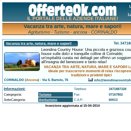
L
L
IL PORTALE DELLE AZIENDE ITALIANE!
Vacanza tra arte, natura, mare e sapori!
Agriturismo - Turismo - ancona - CORINALDO
Tel. 3471
Vacanza tra arte, natura, mare e sapori!
Leondina Country House: Una piccola e graziosa cou
house sulle dolci e tranquille colline di Corinaldo;
un'ospitalità curata nei dettagli per offrirvi un soggior
all'insegna del benessere e tanto relax!
VACANZA TRA ARTE, NATURA, MARE E SAPORI! L
ideale per trascorrere momenti di relax riscopre
tradizioni e prodotti tipici
CORINALDO (
Ancona
)
-
Via S. Bartolo, 76
info@leondinacountryh
Informazioni:
Telefono:
3471887328
Categegoria:
Turismo
Fax:
07167802
SottoCategoria:
Agriturismo
C.A.P.:
60013
Inserzione aggiornata al 15-04-2014