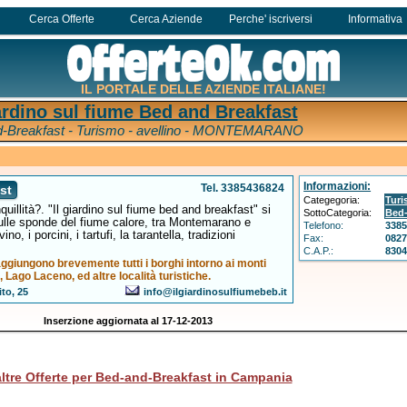
Cerca Offerte
Cerca Aziende
Perche' iscriversi
Informativa
IL PORTALE DELLE AZIENDE ITALIANE!
iardino sul fiume Bed and Breakfast
-Breakfast - Turismo - avellino - MONTEMARANO
Informazioni:
Tel. 3385436824
st
Categegoria:
Tur
uillità?. "Il giardino sul fiume bed and breakfast" si
SottoCategoria:
Bed-
ulle sponde del fiume calore, tra Montemarano e
Telefono:
338
no, i porcini, i tartufi, la tarantella, tradizioni
Fax:
082
C.A.P.:
830
raggiungono brevemente tutti i borghi intorno ai monti
, Lago Laceno, ed altre località turistiche.
to, 25
info@ilgiardinosulfiumebeb.it
Inserzione aggiornata al 17-12-2013
altre Offerte per Bed-and-Breakfast in Campania