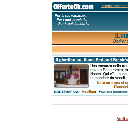
Inserisci Azienda
Per le tue vacanze...
Per i tuoi acquisti...
Per i tuoi desideri...
Il g
Bed-and
Il giardino sul fiume Bed and Breakfa
Una vacanza nella tranq
trova a Ponteromito, s
Nusco. Qui c'è il buon vi
tramandate da secoli
Dalla struttura si 
Picentini
Avellino
-
MONTEMARANO (
)
Frazione ponteromi
Vedi 