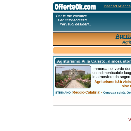
Inserisci Azienda
Per le tue vacanze...
Per i tuoi acquisti...
Per i tuoi desideri...
Agrit
Agri
Agriturismo Villa Caristo, dimora stor
Immersa nel verde dei s
un indimenticabile luog
le atmosfere da sogno c
Agriturismo b&b vicino
vive 
Reggio-Calabria
-
STIGNANO (
)
Contrada scinà, Gol
V