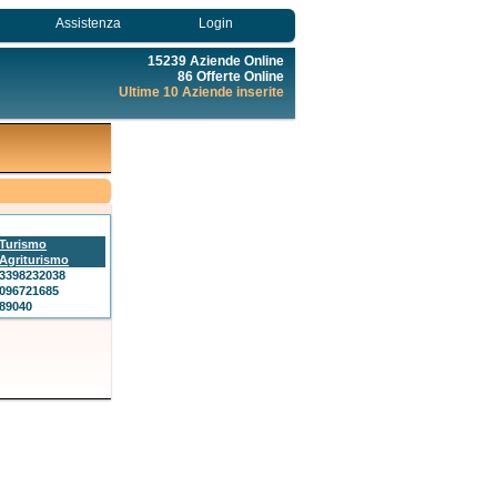
Assistenza
Login
15239 Aziende Online
86 Offerte Online
Ultime 10 Aziende inserite
Turismo
Agriturismo
3398232038
096721685
89040