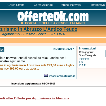
Cerca Offerte
Cerca Aziende
Perche' iscriversi
Informativa
IL PORTALE DELLE AZIENDE ITALIANE!
turismo in Abruzzo L'Antico Feudo
Agriturismo - Turismo - chieti - ORTONA
Informazioni:
Tel. 0859190217
do
Categegoria:
SottoCategoria:
e e un week-end di assouluto relax, anche per il
Telefono:
 nostro agriturismo.
Fax:
 in agriturismo in Abruzzo a sole 299,00 euro a luglio-
C.A.P.:
ott-nov 399,00 euro ad agosto
info@lanticofeudo.it
Inserzione aggiornata al 02-09-2015
edi altre Offerte per Agriturismo in Abruzzo