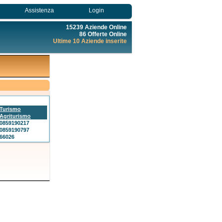
Assistenza
Login
15239 Aziende Online
86 Offerte Online
Ultime 10 Aziende inserite
Turismo
Agriturismo
0859190217
0859190797
66026