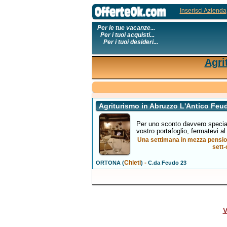
Inserisci Azienda
Per le tue vacanze...
Per i tuoi acquisti...
Per i tuoi desideri...
Agri
Agriturismo in Abruzzo L'Antico Feu
Per uno sconto davvero special
vostro portafoglio, fermatevi al
Una settimana in mezza pensione
sett-
Chieti
-
ORTONA (
)
C.da Feudo 23
V