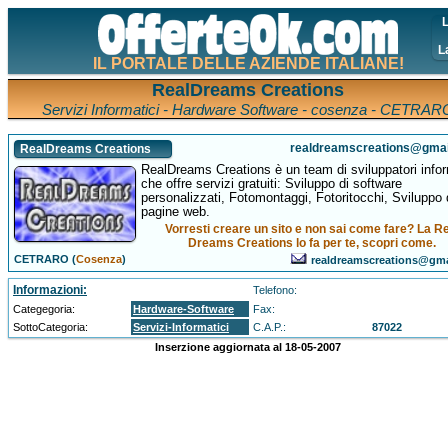
L
L
IL PORTALE DELLE AZIENDE ITALIANE!
RealDreams Creations
Servizi Informatici - Hardware Software - cosenza - CETRAR
realdreamscreations@gma
RealDreams Creations
RealDreams Creations è un team di sviluppatori infor
che offre servizi gratuiti: Sviluppo di software
personalizzati, Fotomontaggi, Fotoritocchi, Sviluppo 
pagine web.
Vorresti creare un sito e non sai come fare? La R
Dreams Creations lo fa per te, scopri come.
CETRARO (
Cosenza
)
realdreamscreations@gm
Informazioni:
Telefono:
Categegoria:
Hardware-Software
Fax:
SottoCategoria:
Servizi-Informatici
C.A.P.:
87022
Inserzione aggiornata al 18-05-2007