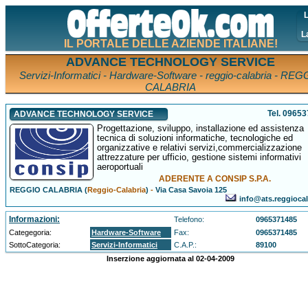
L
L
IL PORTALE DELLE AZIENDE ITALIANE!
ADVANCE TECHNOLOGY SERVICE
Servizi-Informatici - Hardware-Software - reggio-calabria - RE
CALABRIA
Tel. 0965
ADVANCE TECHNOLOGY SERVICE
Progettazione, sviluppo, installazione ed assistenza
tecnica di soluzioni informatiche, tecnologiche ed
organizzative e relativi servizi,commercializzazione
attrezzature per ufficio, gestione sistemi informativi
aeroportuali
ADERENTE A CONSIP S.P.A.
REGGIO CALABRIA (
Reggio-Calabria
)
-
Via Casa Savoia 125
info@ats.reggiocala
Informazioni:
Telefono:
0965371485
Categegoria:
Hardware-Software
Fax:
0965371485
SottoCategoria:
Servizi-Informatici
C.A.P.:
89100
Inserzione aggiornata al 02-04-2009