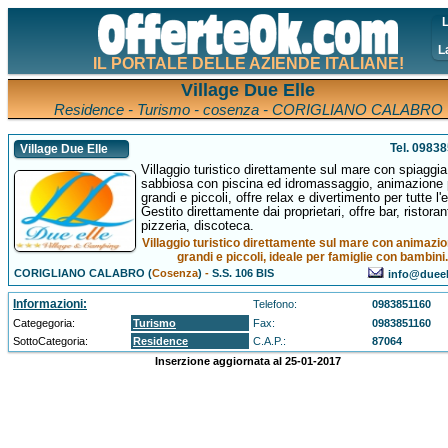
L
L
IL PORTALE DELLE AZIENDE ITALIANE!
Village Due Elle
Residence - Turismo - cosenza - CORIGLIANO CALABRO
Tel. 0983
Village Due Elle
Villaggio turistico direttamente sul mare con spiaggia
sabbiosa con piscina ed idromassaggio, animazione 
grandi e piccoli, offre relax e divertimento per tutte l'e
Gestito direttamente dai proprietari, offre bar, ristoran
pizzeria, discoteca.
Villaggio turistico direttamente sul mare con animazi
grandi e piccoli, ideale per famiglie con bambini.
CORIGLIANO CALABRO (
Cosenza
)
-
S.S. 106 BIS
info@duee
Informazioni:
Telefono:
0983851160
Categegoria:
Turismo
Fax:
0983851160
SottoCategoria:
Residence
C.A.P.:
87064
Inserzione aggiornata al 25-01-2017