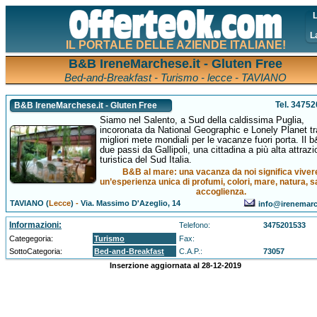
L
L
IL PORTALE DELLE AZIENDE ITALIANE!
B&B IreneMarchese.it - Gluten Free
Bed-and-Breakfast - Turismo - lecce - TAVIANO
Tel. 3475
B&B IreneMarchese.it - Gluten Free
Siamo nel Salento, a Sud della caldissima Puglia,
incoronata da National Geographic e Lonely Planet tr
migliori mete mondiali per le vacanze fuori porta. Il 
due passi da Gallipoli, una cittadina a più alta attraz
turistica del Sud Italia.
B&B al mare: una vacanza da noi significa viver
un’esperienza unica di profumi, colori, mare, natura, s
accoglienza.
TAVIANO (
Lecce
)
-
Via. Massimo D'Azeglio, 14
info@irenemarc
Informazioni:
Telefono:
3475201533
Categegoria:
Turismo
Fax:
SottoCategoria:
Bed-and-Breakfast
C.A.P.:
73057
Inserzione aggiornata al 28-12-2019