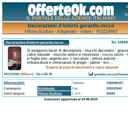
L
L
IL PORTALE DELLE AZIENDE ITALIANE!
Decorazioni d'interni gerardo.rocco
Pittura-Scultura - Artigianato - milano - ROZZANO
Tel. 3384
Decorazioni d'interni gerardo.rocco
Si eseguono lavori di decorazioni - stucchi decorativi - grasse
calce naturale - stuccho antico e veneziano - coccio pesto - l
in foglia (oro ,argento,ecc )- laccature - pitture antiche -
imbiancatura e verniciatura di pregio - patine - ecc...
Esperti di stucchi decorativi e calce naturale
ROZZANO (
Milano
)
-
Via Lillà 39
gerardo.rocco@fastwe
Informazioni:
Telefono:
3384990287
Categegoria:
Artigianato
Fax:
028243540
SottoCategoria:
Pittura-Scultura
C.A.P.:
20089
Inserzione aggiornata al 24-08-2015