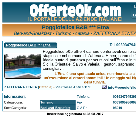
L
L
IL PORTALE DELLE AZIENDE ITALIANE!
Poggiofelice B&B *** Etna
Bed-and-Breakfast - Turismo - catania - ZAFFERANA ETNE
Tel. 00393479
Poggiofelice B&B *** Etna
Poggiofelice b&b offre 4 camere confortevoli con pis
stagionale nel comune di Zafferana Etnea, parco dell
Ideale punto di partenza per scursioni sull'Etna e in tu
Sicilia Orientale. Salvo e Valeria, i gestori, sapranno
consigliarvi.
L'Etna è uno spettacolo unico, non rinunciate a
un'escursione ai crateri sommitali. Un omaggio sul big
della funivia.
ZAFFERANA ETNEA (
Catania
)
-
Via Chiesa Antica 11/E
info@poggiofelic
Informazioni:
Telefono:
003934794539
Categegoria:
Turismo
Fax:
003909595609
SottoCategoria:
Bed-and-Breakfast
C.A.P.:
95019
Inserzione aggiornata al 28-08-2017