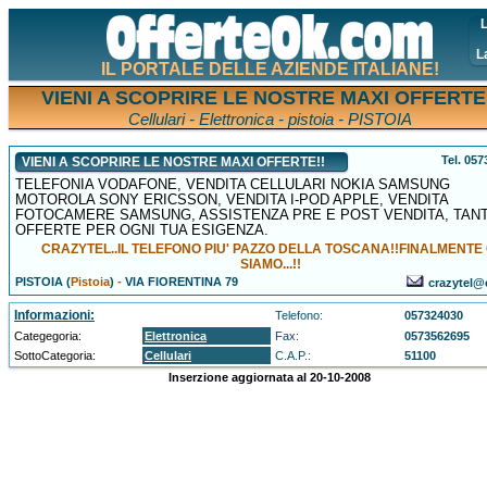
L
L
IL PORTALE DELLE AZIENDE ITALIANE!
VIENI A SCOPRIRE LE NOSTRE MAXI OFFERTE
Cellulari - Elettronica - pistoia - PISTOIA
Tel. 05
VIENI A SCOPRIRE LE NOSTRE MAXI OFFERTE!!
TELEFONIA VODAFONE, VENDITA CELLULARI NOKIA SAMSUNG
MOTOROLA SONY ERICSSON, VENDITA I-POD APPLE, VENDITA
FOTOCAMERE SAMSUNG, ASSISTENZA PRE E POST VENDITA, TAN
OFFERTE PER OGNI TUA ESIGENZA.
CRAZYTEL..IL TELEFONO PIU' PAZZO DELLA TOSCANA!!FINALMENTE 
SIAMO...!!
PISTOIA (
Pistoia
)
-
VIA FIORENTINA 79
crazytel@e
Informazioni:
Telefono:
057324030
Categegoria:
Elettronica
Fax:
0573562695
SottoCategoria:
Cellulari
C.A.P.:
51100
Inserzione aggiornata al 20-10-2008