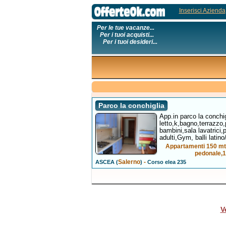
Inserisci Azienda
Per le tue vacanze...
Per i tuoi acquisti...
Per i tuoi desideri...
Parco la conchiglia
App.in parco la conch
letto,k,bagno,terrazzo
bambini,sala lavatrici
adulti,Gym, balli latin
Appartamenti 150 mt 
pedonale,1
Salerno
-
ASCEA (
)
Corso elea 235
V