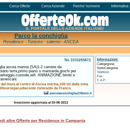
Cerca Offerte
Cerca Aziende
Perche' iscriversi
Informativa
IL PORTALE DELLE AZIENDE ITALIANE!
Parco la conchiglia
Residence - Turismo - salerno - ASCEA
Informazioni:
Tel. 3333255872
Categegoria:
iglia ascea marina (SA)1-2 camere da
SottoCategoria:
,piano terra,primo piano o mansarda,giochi per
Telefono:
,parkeggio,custode,wifi. ANIMAZIONE bimbi e
Fax:
o/americani.
C.A.P.:
dal mare,al centro di Ascea marina,100 mt dalla zona
00eurospar,adiacente ristorante da Franco.
parcolaconchiglia@libero.it
Inserzione aggiornata al 03-06-2013
edi altre Offerte per Residence in Campania