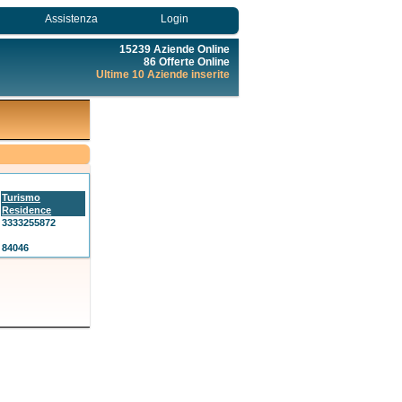
Assistenza
Login
15239 Aziende Online
86 Offerte Online
Ultime 10 Aziende inserite
Turismo
Residence
3333255872
84046