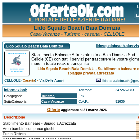
L
L
IL PORTALE DELLE AZIENDE ITALIANE!
Lido Squalo Beach Baia Domizia
Casa-Vacanze - Turismo - caserta - CELLOLE
lidosqualobeach.altervis
Lido Squalo Beach Baia Domizia
Stabilimento Balneare Attrezzato sito a Baia Domizia Sud -
Cellole (CE) con tutti i servizi per trascorrere le vostre giorn
mare in totale relax e tranquillità
Lido Squalo Beach Baia Domizia - Stabilimento balneare 
spiaggia privata attrezzata
CELLOLE (
Caserta
)
-
Via Delle Agavi
lidosqualobeach@gma
Informazioni:
Telefono:
3472652683
Categegoria:
Turismo
Fax:
SottoCategoria:
Casa-Vacanze
C.A.P.:
81030
Offerte
aggiornate al 31 marzo 2026
Descrizione
Stabilimento Balneare - Spiaggia Attrezzata
---
Area bambini con parco giochi
---
Punto Ristoro
---