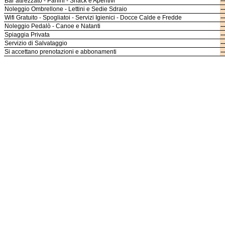
Bar attrezzato - Panini - Snack e Aperitivi
---
Noleggio Ombrellone - Lettini e Sedie Sdraio
---
Wifi Gratuito - Spogliatoi - Servizi Igienici - Docce Calde e Fredde
---
Noleggio Pedalò - Canoe e Natanti
---
Spiaggia Privata
---
Servizio di Salvataggio
---
Si accettano prenotazioni e abbonamenti
---