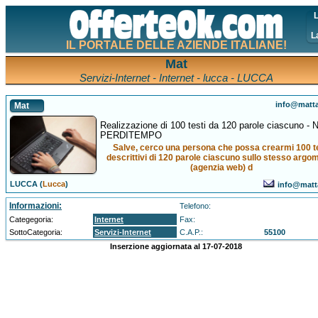
L
L
IL PORTALE DELLE AZIENDE ITALIANE!
Mat
Servizi-Internet - Internet - lucca - LUCCA
info@matta
Mat
Realizzazione di 100 testi da 120 parole ciascuno - 
PERDITEMPO
Salve, cerco una persona che possa crearmi 100 t
descrittivi di 120 parole ciascuno sullo stesso argo
(agenzia web) d
LUCCA (
Lucca
)
info@matta
Informazioni:
Telefono:
Categegoria:
Internet
Fax:
SottoCategoria:
Servizi-Internet
C.A.P.:
55100
Inserzione aggiornata al 17-07-2018