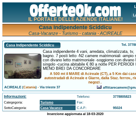
L
L
IL PORTALE DELLE AZIENDE ITALIANE!
Casa Indipendente Sciddicu
Casa-Vacanze - Turismo - catania - ACIREALE
Tel. 377
Casa Indipendente Sciddicu
Casa indipendente 4 vani, arredata, climatizzata, tv,
bagno. 7 posti letto -N2 camere matrimoniali -ampio 
con divano letto matrimoniale -soggiorno con divano l
singolo -cucina abitabile € 80 a notte PER PERIODI
MENO BREI DA CONCORDARE
A 500 mt il MARE di Acireale (CT), a 5 Km dai case
autostradali di Acireale e Giarre, dalla Staz. ferrov., ri
negozi .
ACIREALE (
Catania
)
-
Via trieste 37
affittarecamere@gm
Informazioni:
Telefono:
3778805823
Categegoria:
Turismo
Fax:
SottoCategoria:
Casa-Vacanze
C.A.P.:
95024
Inserzione aggiornata al 18-03-2020