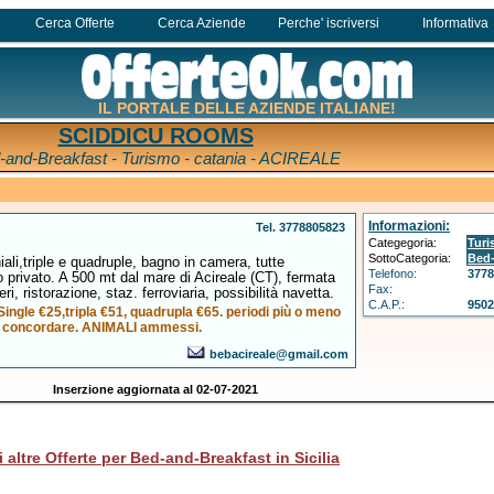
Cerca Offerte
Cerca Aziende
Perche' iscriversi
Informativa
IL PORTALE DELLE AZIENDE ITALIANE!
SCIDDICU ROOMS
-and-Breakfast - Turismo - catania - ACIREALE
Informazioni:
Tel. 3778805823
Categegoria:
Tur
SottoCategoria:
Bed-
li,triple e quadruple, bagno in camera, tutte
Telefono:
377
io privato. A 500 mt dal mare di Acireale (CT), fermata
Fax:
ri, ristorazione, staz. ferroviaria, possibilità navetta.
C.A.P.:
950
ngle €25,tripla €51, quadrupla €65. periodi più o meno
a concordare. ANIMALI ammessi.
bebacireale@gmail.com
Inserzione aggiornata al 02-07-2021
i altre Offerte per Bed-and-Breakfast in Sicilia