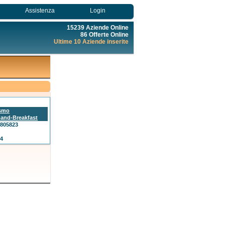
Assistenza
Login
15239 Aziende Online
86 Offerte Online
Ultime 10 Aziende inserite
ismo
and-Breakfast
8805823
24