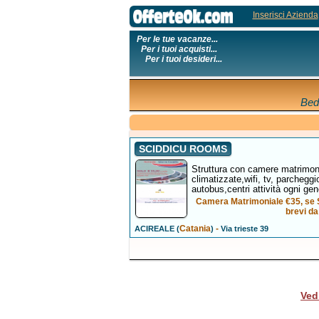
Inserisci Azienda
Per le tue vacanze...
Per i tuoi acquisti...
Per i tuoi desideri...
Bed
SCIDDICU ROOMS
Struttura con camere matrimonia
climatizzate,wifi, tv, parchegg
autobus,centri attività ogni gene
Camera Matrimoniale €35, se Si
brevi d
Catania
-
ACIREALE (
)
Via trieste 39
Ved