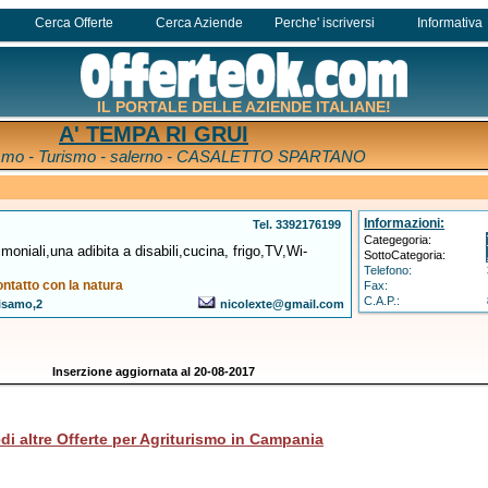
Cerca Offerte
Cerca Aziende
Perche' iscriversi
Informativa
IL PORTALE DELLE AZIENDE ITALIANE!
A' TEMPA RI GRUI
ismo - Turismo - salerno - CASALETTO SPARTANO
Informazioni:
Tel. 3392176199
Categegoria:
moniali,una adibita a disabili,cucina, frigo,TV,Wi-
SottoCategoria:
Telefono:
ontatto con la natura
Fax:
C.A.P.:
isamo,2
nicolexte@gmail.com
Inserzione aggiornata al 20-08-2017
di altre Offerte per Agriturismo in Campania