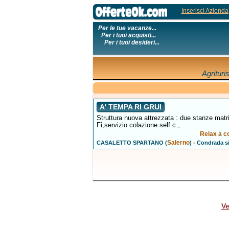
Inserisci Azienda
Per le tue vacanze...
Per i tuoi acquisti...
Per i tuoi desideri...
Agritur
A' TEMPA RI GRUI
Struttura nuova attrezzata : due stanze matri
Fi,servizio colazione self c.,
Relax a c
Salerno
-
CASALETTO SPARTANO (
)
Condrada s
Ve