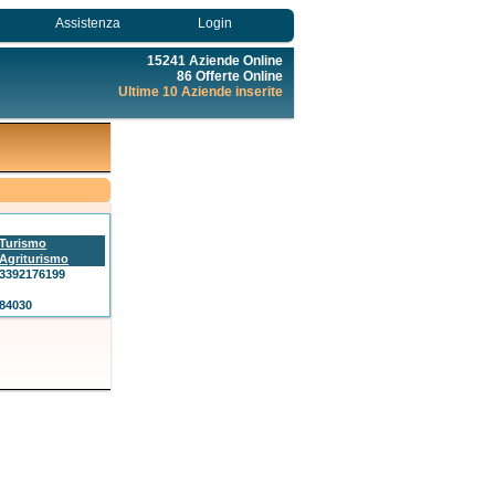
Assistenza
Login
15241 Aziende Online
86 Offerte Online
Ultime 10 Aziende inserite
Turismo
Agriturismo
3392176199
84030