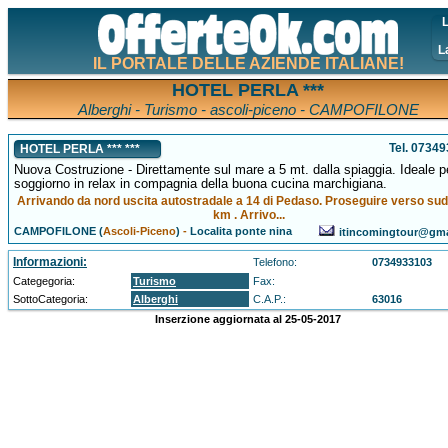
L
L
IL PORTALE DELLE AZIENDE ITALIANE!
HOTEL PERLA ***
Alberghi - Turismo - ascoli-piceno - CAMPOFILONE
Tel. 0734
HOTEL PERLA *** ***
Nuova Costruzione - Direttamente sul mare a 5 mt. dalla spiaggia. Ideale p
soggiorno in relax in compagnia della buona cucina marchigiana.
Arrivando da nord uscita autostradale a 14 di Pedaso. Proseguire verso sud
km . Arrivo...
CAMPOFILONE (
Ascoli-Piceno
)
-
Localita ponte nina
itincomingtour@gma
Informazioni:
Telefono:
0734933103
Categegoria:
Turismo
Fax:
SottoCategoria:
Alberghi
C.A.P.:
63016
Inserzione aggiornata al 25-05-2017