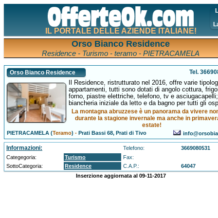
L
L
IL PORTALE DELLE AZIENDE ITALIANE!
Orso Bianco Residence
Residence - Turismo - teramo - PIETRACAMELA
Tel. 3669
Orso Bianco Residence
Il Residence, ristrutturato nel 2016, offre varie tipolog
appartamenti, tutti sono dotati di angolo cottura, frigor
forno, piastre elettriche, telefono, tv e asciugacapelli;
biancheria iniziale da letto e da bagno per tutti gli ospi
La montagna abruzzese è un panorama da vivere non
durante la stagione invernale ma anche in primaver
estate!
PIETRACAMELA (
Teramo
)
-
Prati Bassi 68, Prati di Tivo
info@orsobi
Informazioni:
Telefono:
3669080531
Categegoria:
Turismo
Fax:
SottoCategoria:
Residence
C.A.P.:
64047
Inserzione aggiornata al 09-11-2017