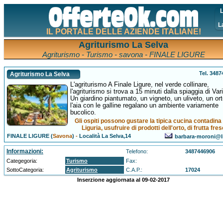
L
L
IL PORTALE DELLE AZIENDE ITALIANE!
Agriturismo La Selva
Agriturismo - Turismo - savona - FINALE LIGURE
Tel. 348
Agriturismo La Selva
L'agriturismo A Finale Ligure, nel verde collinare,
l'agriturismo si trova a 15 minuti dalla spiaggia di Vari
Un giardino piantumato, un vigneto, un uliveto, un ort
l'aia con le galline regalano un ambiente variamente
bucolico.
Gli ospiti possono gustare la tipica cucina contadina 
Liguria, usufruire di prodotti dell'orto, di frutta fre
FINALE LIGURE (
Savona
)
-
Località La Selva,14
barbara-moroni@li
Informazioni:
Telefono:
3487446906
Categegoria:
Turismo
Fax:
SottoCategoria:
Agriturismo
C.A.P.:
17024
Inserzione aggiornata al 09-02-2017