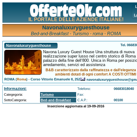
L
L
IL PORTALE DELLE AZIENDE ITALIANE!
Navonaluxuryguesthouse
Bed-and-Breakfast - Turismo - roma - ROMA
Tel. 0668
Navonaluxuryguesthouse
Navona Luxury Guest House Una struttura di nuova
realizzazione super lusso nel centro storico di Roma 
palazzo della fine dell‘800. Unica in Roma per posizi
arredamento, servizi ed assistenza
B&B caratterizzato dalla raffinatezza e dall’eleganza 
ambienti dotati di ogni comfort A COSTI OTTIMI
ROMA (
Roma
)
-
Corso Vittorio Emanuele II, 252
navonaluxuryguesthouse@gma
Informazioni:
Telefono:
06683018040
Categegoria:
Turismo
Fax:
SottoCategoria:
Bed-and-Breakfast
C.A.P.:
00100
Inserzione aggiornata al 19-09-2016